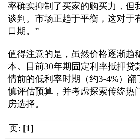
率确实抑制了买家的购买力，但
谈判。市场正趋于平衡，这对于
口期。”
值得注意的是，虽然价格逐渐趋
本。目前30年期固定利率抵押贷
情前的低利率时期（约3-4%）
慎评估预算，并考虑探索传统热
房选择。
页:
[1]