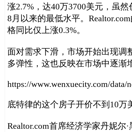
涨2.7%，达40万3700美元，
8月以来的最低水平。Realtor
格同比仅上涨0.3%。
面对需求下滑，市场开始出现调
多弹性，这也反映在市场中逐渐增
https://www.wenxuecity.com/data
底特律的这个房子开价不到10万
Realtor.com首席经济学家丹妮尔·