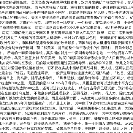
）潜在收益的硬性条款。 美国负责为乌克兰寻找投资者，双方开发的矿产收益对半分，
有优先开发的地位。 而乌克兰收获了就业、税收和大量的投资，并且在国家利益上
示，实际谈判的基调和美国政府的公开声明是截然不同的，这就是美国政府的风格：在公开沟
善自己的初始地位。美国再增援乌克兰2套爱国者系统目前看来矿产协议尘埃落定。 
资才能进来、才能产生收益。 现在只是一纸空文，一个框架，在实现和平之前，不会
兰总统泽连斯基表示，乌克兰愿意购买价值500亿美元的军事装备。 他4月份告诉记
金。乌克兰500亿美元购买美国装备 要买哪些武器？那么在乌克兰眼里，乌克兰需要
朗对以色列发动了大规模的导弹和无人机袭击，当时为了增援以色列，美国就在中东地区
在欧洲各国中，德国和希腊拥有爱国者的数量最多，两国加起来大概拥有15套爱国者系
8套系统分别来自于德国、荷兰和美国，是目前整个防空系统中的中流砥柱。目前全球总
套左右。 所谓的一套爱国者系统，其实指的就是一个爱国者导弹发射连，一个连拥有六
时表示，乌克兰愿意支付150亿美元，购买10套美国爱国者系统来保护人口稠密的城
统。 比如说S-300防空系统，它的最大射程要超过爱国者导弹，能达到200公里。除
乌克兰对爱国者系统情有独钟。 它不仅在实战中能够拦截战斗机、无人机，还可以拦截
发射的「锆石」高超音速导弹。 一般弹道导弹的速度大概在3至5马赫，「匕首」还是
购清单上，海马斯、陆军战术导弹、「风暴阴影」巡航导弹等等，恐怕必不可少。特别是
射程达到300公里。 最重要的是ATACMS有子母弹头，其覆盖面积可以达到数十平
版的射程据说能达到900公里，还可以进行反舰攻击。 精准打击导弹已经试射，预计
现在全部送给乌克兰。 不然废弃武器处理起来，还得花钱、花时间、花人力。除此之外，
也可以加大这方面的武器供应。而且在陆军方面，乌克兰可以获得更多的M1主战坦克、
M1主战坦克1979年开始批量生产，总产量上万辆。 其中数千辆这样的坦克存放在加
陆战队在2021年退役的M1主战坦克。说句实话，乌克兰想要多少M1主战坦克，美
大量的库存，M2布莱德利战车也有库存，总共采购6,300辆车，其中大概有2,00
美国并没有直接提供战斗机，而是由北欧国家，荷兰、比利时、挪威将自己刚刚退役的
退役，完全就可以提供给乌克兰。 我举个例子，第一个叫做A-10攻击机。 从202
忘，也成为伊拉克战车的梦魇。 如果乌克兰想要，美国也可以提供。除此之外，F-1