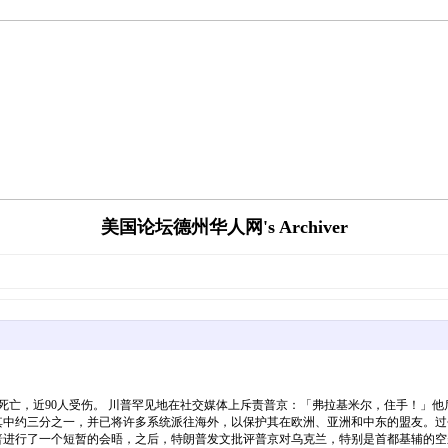
美国论坛德州华人网's Archiver
13人死亡，近90人受伤。 川普罕见地在社交媒体上斥责普京：「弗拉基米尔，住手！
有其中约三分之一，并已将许多系统派往海外，以保护其在欧洲、亚洲和中东的盟友。
普进行了一个短暂的会晤，之后，特朗普发文批评普京对乌克兰，特别是首都基辅的空