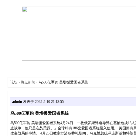
论坛
›
热点新闻
› 乌500亿军购 美增援爱国者系统
admin
发表于 2025-5-10 21:13:55
乌500亿军购 美增援爱国者系统
乌500亿军购 美增援爱国者系统4月24日，一枚俄罗斯弹道导弹在基辅造成
止战争，他只是在怂恿我。」全球约有186套爱国者系统投入使用。 美国拥
改变战局的事情。 4月26日教宗方济各葬礼期间，乌克兰总统泽连斯基和特朗