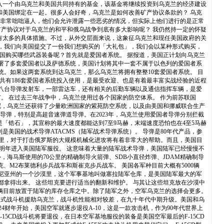
存入一个由乌克兰和美国共同持有的基金，该基金将继续投资到乌克兰的经济建设
和美国绑定在一起。很多人会好奇，乌克兰是如何改善矿产协议条款的？ 乌克
通方面非常咄咄逼人，他们会允许泄露一些恶劣的情况，但实际上他们进行的是正常
矿产协议对于乌克兰的和平和俄乌战争到底有多大影响呢？ 我仍然持一定的怀疑
有太多的具体措施。不过，从外交层面来说，这象征乌克兰和现任美国政府的关
者，我们向美国提交了一份我们想购买的「大礼包」，我们会以某种形式购买，
向美国购买哪些武器装备呢？首先就是爱国者系统。 据报道，美国正计划向乌克兰
部署了多套爱国者以及萨德系统，美国计划将其中一套不属于以色列的爱国者系
统。如果这两套系统到达乌克兰，那么乌克兰将拥有整整10套爱国者系统。 目
共有186套爱国者系统投入使用，是最受欢迎、也是有着最丰富实战经验的近程
至八台导弹发射车，一部雷达车，还有相关的后勤车辆以及通信指挥车辆，是爱
市。 在过去三年战争中，乌克兰使用过各个国家的防空体系。 作为前苏联国
此之外呢，乌克兰还获得了少量欧洲国家的紫苑防空系统，以及由美国和挪威联合生产
导弹，特别是高超音速弹道导弹。在2023年，乌克兰使用爱国者导弹分别拦截
「锆石」，其宣称的最大速度都能达到7至9马赫，末端速度恐怕也在4至5马赫
美国的战术导弹ATACMS（陆军战术导弹系统）。 导弹是80年代产品，参
方公里，对于打击俄罗斯的大规模机械化进攻将有着非常大的帮助。而且，美国目
将在明年进入美国陆军服役。 这意味着大量的陆军战术导弹，美国陆军已经慢慢不
海马斯使用的70公里的精确制导火箭弹、SDB小直径炸弹、JDAM精确制导
M2布莱德利步兵战车和斯崔克步兵战车。 美国各军种目前大概有5000辆
利福尼亚州的一个沙漠里，这个军事基地叫做塞拉陆军仓库，是美国陆军最大的军
国都拿得出来。 这些坦克要进行适当的翻新和维护。 与其让这些坦克放在沙漠中
0多辆目前放置于陆军的库存仓库之中。除了陆军之外，空军乌克兰的选择会更多。
旧式战斗机援助乌克兰，战斗机性能相对较差，在九十年代中期升级。美国和乌
4财年开始，美国空军就逐步退役A-10，这是一款攻击机，作为90年代世界上
5CD战斗机将要退役，在日本空军基地服役的装备是美国空军最后的F-15CD