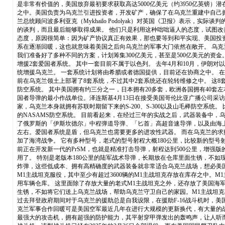
是非常有价值的，美国放弃最初要求获取高达5000亿美元（约3950亿英镑
之中。美国负责为乌克兰引进投资者，开发矿产，确保了在乌克兰重建中自己拥
兰总统顾问波多利亚克（Mykhailo Podolyak）对英国《卫报》表
的谈判，而且最后能够取得成果。 他们只是利用这种咄咄逼人的态度，试图改
态度，原因很简单：因为矿产协议真正有效果，那也要等到和平实现、美国投
系在逐渐回暖，这也就意味着美国之后向乌克兰的军事大门依然在敞开。 乌克
我们准备好了多种不同的方案，计划筹集300亿美元，甚至是500亿美元的资
增援2套爱国者系统。 其中一套目前不属于以色列。 去年4月和10月，伊
统增援乌克兰。 一套系统计划将由希腊或者德国提供，目前还在协商之中。 
前在乌克兰领土上部署了8套系统，不过其中2套系统还在轮转维修之中。 这
防空系统。 其中美国拥有约三分之一，日本拥有20多套，欧洲各国拥有40
国者导弹的最小作战单位。泽连斯基4月13日在接受美国哥伦比亚广播公司采访
家，乌克兰本身就拥有苏联时期留下来的S-200、S-300以及山毛榉防空系
的NASAMS防空系统。 目前看起来，在经过三年的实战之后，武器装备中，
了俄罗斯的「伊斯坎德尔」中程弹道导弹、「匕首」高超音速导弹，以及由海上
左右。爱国者系统是盾，但乌克兰也需要更多的进攻性武器。 而在乌克兰的求
加了海湾战争。 它有多种型号，老式的型号射程大概180公里，比较新的型号
前正在开发新一代的PrSM，也就是精准打击导弹，射程达到500公里，增强
用了。 特别是老版本180公里的陆军战术导弹，长期放在仓库里面生锈，不如
炸弹，这些低成本、拥有高精确度的武器装备就非常适合乌克兰战场，想必美国
M1主战坦克服役，其中至少有超过3600辆的M1主战坦克存放在库存之中。
用车辆仓库。 这里面除了存放大量的老式M1主战坦克之外，还存放了美国海军
生锈，不如将它们送上乌克兰战场，帮助乌克兰守卫自己的家园。M1主战坦克有
过去拜登政府期间对于乌克兰的援助总是自我设限，在援助F-16战斗机时，
克兰军事合作回暖可是美国空军最近几年在进行大规模的更新换代，有大量的战斗机
最强大的攻击机，拥有超强的防护能力，其平射穿甲弹发出的轰鸣声，让人听而不