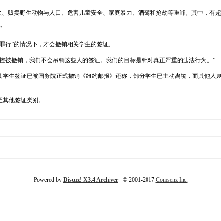
火、贩卖野生动物与人口、危害儿童安全、家庭暴力、酒驾和抢劫等重罪。其中，有超过
”
罪行”的情况下，才会撤销相关学生的签证。
控被撤销，我们不会吊销这些人的签证。我们的目标是针对真正严重的违法行为。”
其学生签证已被国务院正式撤销《纽约邮报》还称，部分学生已主动离境，而其他人
至其他签证类别。
Powered by
Discuz! X3.4 Archiver
© 2001-2017
Comsenz Inc.