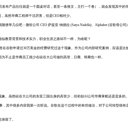
公司发布产品往往就是一个圆桌对话，甚至一条推文，主打一个卷），就会发现其中的
发现，虽然华裔工程师干活厉害，但是CEO相对少。
CEO 萨提亚·纳德拉 (Satya Nadella)、Alphabet (谷歌母公司) CEO 桑达
相似教育背景和技术实力，职业生涯之路却不一样，为啥呢？
，因为他曾在谷歌申请过30万美金的经费研究过这个现象。作为公司内部研究案例，应该是
因为不止是华裔员工很少在硅谷大公司做到高管，日裔、韩裔也一样。
现象。虽然硅谷大公司的东亚三国出身的高管少，但初创AI公司华裔掌舵还是蛮多的
些故事，其中很多内容我第一次听说。谷歌在这个过程中的有些做法，对于公司转型很有启
也保留了。