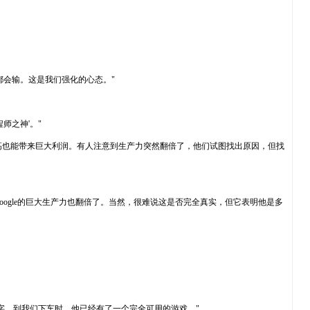
都会输。这是我们强化的心态。"
师之神'。"
力稍微提高也能带来巨大利润。有人注意到生产力突然翻倍了，他们试图找出原因，但找
这样，Google的巨大生产力也翻倍了。当然，很难说这是否完全真实，但它表明他是多
字。到我们下车时，他已经有了一个完全可用的游戏。"