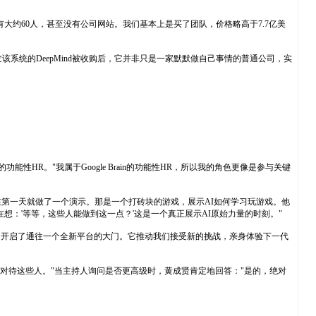
他们只有大约60人，甚至没有公司网站。我们基本上是买了团队，价格略高于7.7亿美
开发该系统的DeepMind被收购后，它并非只是一家默默做自己事情的普通公司，实
性HR。"我属于Google Brain的功能性HR，所以我的角色更像是参与关键
起来了，在第一天就做了一个演示。那是一个打砖块的游戏，展示AI如何学习玩游戏。他
在想：'等等，这些人能做到这一点？'这是一个真正展示AI原始力量的时刻。"
我相信它开启了通往一个全新平台的大门。它推动我们接受新的挑战，亲身体验下一代
对待这些人。"当主持人询问是否更高级时，黄成贤肯定地回答："是的，绝对