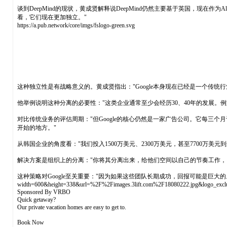
谈到DeepMind的现状，黄成贤解释说DeepMind仍然主要基于英国，现在作为Alp
看，它们现在更加独立。"
https://a.pub.network/core/imgs/fslogo-green.svg
这种独立性是有战略意义的。黄成贤指出："Google本身现在已经是一个
他举例说明这种分离的必要性："这类企业通常至少会经历30、40年的发展。例
对比传统业务的评估周期："但Google的核心仍然是一家广告公司。它每
开始的地方。"
从韩国企业的角度看："我们投入1500万美元、2300万美元，甚至7700万
解决方案是组织上的分离："你将其分离出来，给他们空间以自己的节奏工作，
这种策略对Google至关重要："因为如果这些团队长期成功，回报可能是巨大的。这些团队基本
width=600&height=338&url=%2F%2Fimages.3lift.com%2F18080222.jpg&logo_ex
Sponsored By VRBO
Quick getaway?
Our private vacation homes are easy to get to.
Book Now