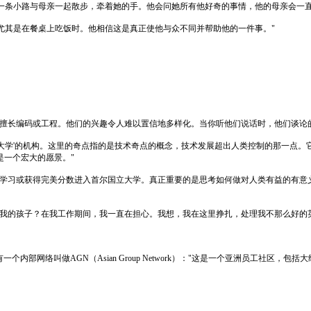
会沿着一条小路与母亲一起散步，牵着她的手。他会问她所有他好奇的事情，他的母亲会
始，尤其是在餐桌上吃饭时。他相信这是真正使他与众不同并帮助他的一件事。"
者擅长编码或工程。他们的兴趣令人难以置信地多样化。当你听他们说话时，他们谈论
做'奇点大学'的机构。这里的奇点指的是技术奇点的概念，技术发展超出人类控制的那一点
是一个宏大的愿景。"
于学习或获得完美分数进入首尔国立大学。真正重要的是思考如何做对人类有益的有意
养我的孩子？在我工作期间，我一直在担心。我想，我在这里挣扎，处理我不那么好的
网络叫做AGN（Asian Group Network）："这是一个亚洲员工社区，包括大约1