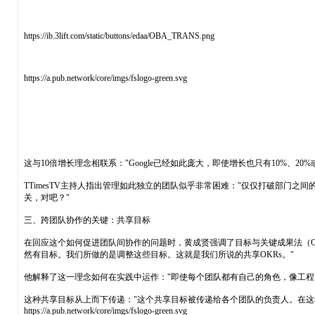
https://ib.3lift.com/static/buttons/edaa/OBA_TRANS.png
https://a.pub.network/core/imgs/fslogo-green.svg
这与10倍增长理念相联系："Google已经如此庞大，即使增长也只有10%、2
TTimesTV主持人指出管理如此独立的团队似乎非常困难："仅仅打破部门之间
关，对吧？"
三、跨团队协作的关键：共享目标
在回应这个如何促进团队间协作的问题时，黄成贤强调了目标与关键成果法（OKR
然有目标。我们所做的是调整这些目标。这就是我们所说的共享OKRs。"
他解释了这一理念如何在实践中运作："即使每个团队都有自己的角色，像工程
这种共享目标从上而下传递："这个共享目标被传递给各个团队的负责人。在这
https://a.pub.network/core/imgs/fslogo-green.svg