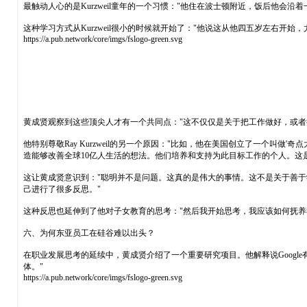
最触动人心的是Kurzweil童年的一个习惯："他住在波士顿附近，饭后他
这种学习方式从Kurzweil很小的时候就开始了："他说这从他四五岁左右开
https://a.pub.network/core/imgs/fslogo-green.svg
黄成贤观察到这些顶尖人才有一个共同点："这不仅仅是关于把工作做好，或
他特别尊敬Ray Kurzweil的另一个原因："比如，他在美国创立了一个叫
造能够改善全球10亿人生活的想法。他们培养和支持为此目标工作的个人。这
这让黄成贤意识到："聪明并不是问题。这真的是伟大的事情。这不是关于善
己进行了很多反思。"
这种反思也延伸到了他对子女教育的思考："然后我开始思考，我应该如何抚
六、为何东亚员工在硅谷难以出头？
在职业发展思考的延续中，黄成贤介绍了一个重要研究项目。他解释说Google有一个内部
体。"
https://a.pub.network/core/imgs/fslogo-green.svg