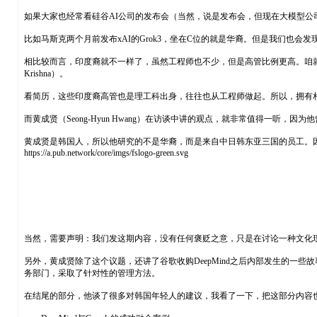
如果大家也经常看硅谷AI公司的发布会（当然，说是发布会，但现在大模型
比如马斯克两个月前发布xAI的Grok3，坐在C位的就是华裔。但是我们也会
相比较而言，印度裔就不一样了，虽然工程师也不少，但是高管比例更高。咱就随便举几位吧：微软公司 
Krishna）。
看简历，这些印度裔高管也是理工科出身，往往也从工程师做起。所以，拥有
而黄成贤（Seong-Hyun Hwang）在访谈中讲的观点，就非常值得一听
黄成贤是韩国人，所以他研究的不是华裔，而是来自中日韩东亚三国的员工。
https://a.pub.network/core/imgs/fslogo-green.svg
当然，需要声明：我们发这期内容，没有任何褒贬之意，只是在讨论一种文化
另外，黄成贤除了这个议题，还讲了谷歌收购DeepMind之后内部发生的一
务部门，采取了针对性的管理方法。
在结尾的部分，他谈了很多对韩国年轻人的建议，我看了一下，把这部分内容