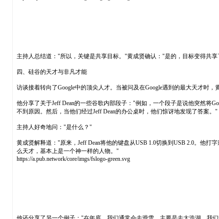
主持人总结道："所以，关键是共享目标。"黄成贤确认："是的，目标变得共
四、硅谷的天才与非凡才能
访谈接着转向了Google中的顶尖人才。当被问及在Google遇到的最大天才时，
他分享了关于Jeff Dean的一些谷歌内部段子："例如，一个段子是说他突然
不到原因。然后，当他们经过Jeff Dean的办公桌时，他们惊讶地发现了答案。"
主持人好奇地问："是什么？"
黄成贤解释道："原来，Jeff Dean将他的键盘从USB 1.0切换到USB 2
么天才，基本上是一个神一样的人物。"
https://a.pub.network/core/imgs/fslogo-green.svg
他还分享了另一个例子："在年底，我们通常会去滑雪，主要是去太浩湖。我