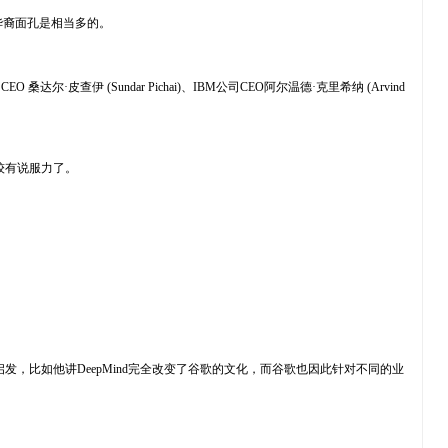
华裔面孔是相当多的。
尔·皮查伊 (Sundar Pichai)、IBM公司CEO阿尔温德·克里希纳 (Arvind
比较有说服力了。
。
发，比如他讲DeepMind完全改变了谷歌的文化，而谷歌也因此针对不同的业