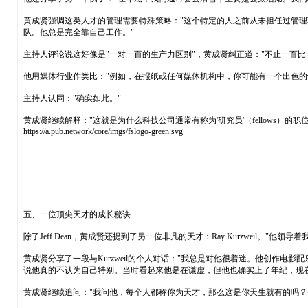
黄成贤强调这类人才的管理需要特殊策略："这个特定的人之前从未担任过管理
队。他总是完全靠自己工作。"
主持人评论说这好像是"一对一百的生产力区别"，黄成贤纠正道："不止一百
他用媒体行业作类比："例如，在报纸或任何媒体机构中，你可能有一个出色的
主持人认同："确实如此。"
黄成贤继续解释："这就是为什么科技公司通常有称为'研究员'（fellow
https://a.pub.network/core/imgs/fslogo-green.svg
五、一位顶尖天才的成长秘诀
除了Jeff Dean，黄成贤还提到了另一位非凡的天才：Ray Kurzweil。
黄成贤分享了一段与Kurzweil的个人对话："我总是对他很着迷。他创作电影
说他真的不认为自己特别。当时看起来他是在谦虚，但他也确实上了年纪，现在
黄成贤继续追问："我问他，每个人都称你为天才，那么这是你天生就有的吗