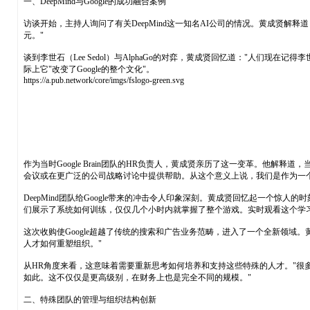
一、DeepMind与Google的成功融合案例
访谈开始，主持人询问了有关DeepMind这一知名AI公司的情况。黄成贤解释道，
元。"
谈到李世石（Lee Sedol）与AlphaGo的对弈，黄成贤回忆道："人们现
际上它"改变了Google的整个文化"。
https://a.pub.network/core/imgs/fslogo-green.svg
作为当时Google Brain团队的HR负责人，黄成贤亲历了这一变革。他解释道
会议或在更广泛的公司战略讨论中提供帮助。从这个意义上说，我们是作为一
DeepMind团队给Google带来的冲击令人印象深刻。黄成贤回忆起一个惊人的
们展示了系统如何训练，仅仅几个小时内就掌握了整个游戏。实时观看这个学习过程
这次收购使Google超越了传统的搜索和广告业务范畴，进入了一个全新领域。黄
人才如何重塑组织。"
从HR角度来看，这意味着需要重新思考如何培养和支持这些特殊的人才。"很
如此。这不仅仅是更高级别，在财务上也是完全不同的规模。"
二、特殊团队的管理与组织结构创新