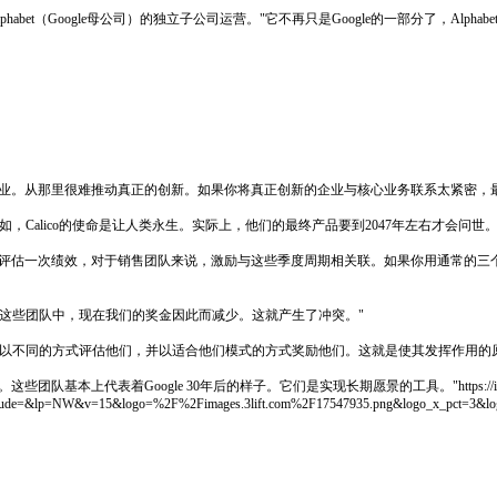
habet（Google母公司）的独立子公司运营。"它不再只是Google的一部分了，Alpha
传统行业。从那里很难推动真正的创新。如果你将真正创新的企业与核心业务联系太紧密
如，Calico的使命是让人类永生。实际上，他们的最终产品要到2047年左右才会问
三个月评估一次绩效，对于销售团队来说，激励与这些季度周期相关联。如果你用通常的
美元到这些团队中，现在我们的奖金因此而减少。这就产生了冲突。"
以不同的方式评估他们，并以适合他们模式的方式奖励他们。这就是使其发挥作用的
上代表着Google 30年后的样子。它们是实现长期愿景的工具。"https://img.3li
clude=&lp=NW&v=15&logo=%2F%2Fimages.3lift.com%2F17547935.png&logo_x_pct=3&lo