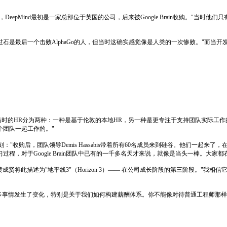
DeepMind最初是一家总部位于英国的公司，后来被Google Brain收购。"当时
在记得李世石是最后一个击败AlphaGo的人，但当时这确实感觉像是人类的一次惨败。"而当
，当时的HR分为两种：一种是基于伦敦的本地HR，另一种是更专注于支持团队实际工作的功能
个团队一起工作的。"
时刻："收购后，团队领导Demis Hassabis带着所有60名成员来到硅谷。他们一
，对于Google Brain团队中已有的一千多名天才来说，就像是当头一棒。大家都
成贤将此描述为"地平线3"（Horizon 3）—— 在公司成长阶段的第三阶段。"
多事情发生了变化，特别是关于我们如何构建薪酬体系。你不能像对待普通工程师那样