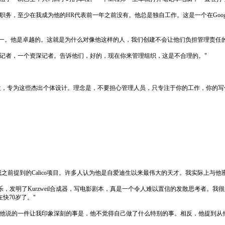
职务，至少在我成为他的HR代表前一年之前没有。他总是独自工作。这是一个在Goo
比一。他是卓越的。这就是为什么对像他这样的人，我们创建不会让他们负担管理责任
记者，一个资深记者。告诉他们，好的，现在你来管理组织，这是不合理的。"
s）的职位，专为这些杰出个体设计。理念是，不要担心管理人员，只专注于你的工作，你
"他领导着我之前提到的Calico项目。许多人认为他是自爱迪生以来最伟大的天才。我实际上
配乐，发明了Kurzweil合成器，写电影剧本，真是一个令人难以置信的发散思考者。我
快70岁了。"
？他说的一件让我印象深刻的事是，他不觉得自己做了什么特别的事。相反，他提到从