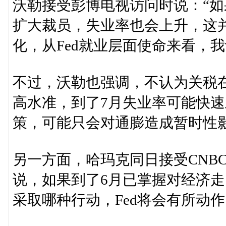
沃勒接受彭博电视访问时说：“
扩大裁员，失业率也会上升，这
化，从Fed就业层面使命来看，
不过，沃勒也强调，不认为关税
高水准，到了7月失业率可能快
策，可能只会对通膨造成暂时性
另一方面，哈玛克同日接受CNB
说，如果到了6月已掌握对经济
采取哪种行动，Fed将会有所动