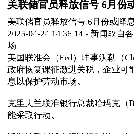
美联储官员释放信号 6月份
美联储官员释放信号 6月份或降息
2025-04-24 14:36:14 
场
美国联准会（Fed）理事沃勒（Chris
政府恢复课征激进关税，企业可
息以保护劳动市场。
克里夫兰联准银行总裁哈玛克（Beth
能采取行动。