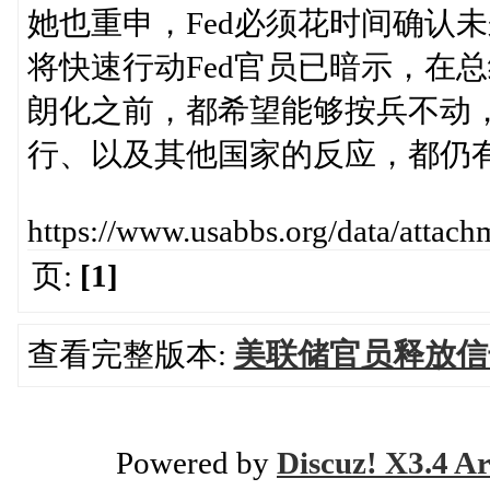
她也重申，Fed必须花时间确认
将快速行动Fed官员已暗示，在
朗化之前，都希望能够按兵不动
行、以及其他国家的反应，都仍
https://www.usabbs.org/data/atta
页:
[1]
查看完整版本:
美联储官员释放信
Powered by
Discuz! X3.4 Ar