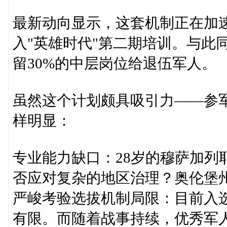
最新动向显示，这套机制正在加速
入"英雄时代"第二期培训。与此
留30%的中层岗位给退伍军人。
虽然这个计划颇具吸引力——参
样明显：
专业能力缺口：28岁的穆萨加列
否应对复杂的地区治理？奥伦堡州
严峻考验选拔机制局限：目前入
有限。而随着战事持续，优秀军