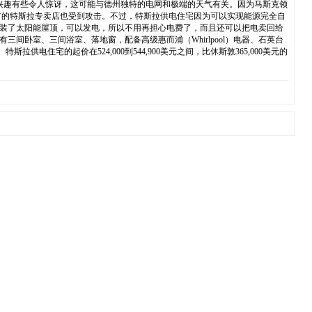
兴趣有些令人惊讶，这可能与德州独特的电网和极端的天气有关。因为马斯克领
有的特斯拉专卖店也受到攻击。不过，特斯拉供电住宅因为可以实现能源完全自
安装了太阳能屋顶，可以发电，所以不用再担心电费了，而且还可以把电卖回给
三间卧室、三间浴室、落地窗，配备高级惠而浦（Whirlpool）电器、石英台
宅的起价在524,000到544,900美元之间，比休斯敦365,000美元的