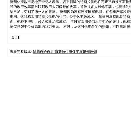
德州休斯敦市房地产经纪人表示，该市新建的特斯拉供电住宅正迅速被买家抢
导的政府效率部对联邦政府大刀阔斧的改革，导致很多人对他不满，也蔓延到
给自足，受到了德州人的青睐。 德州因为没有连接国家电网，在冬季严寒和夏
电网。这11栋采用特斯拉供电的住宅，位于休斯敦地区。 每栋房屋都配备特斯拉太
面、橱柜下照明、步入式食品储藏室。 主卧室采用类似水疗中心的设计，配有独立式
房屋挂牌中位价高出约18万美元。 不过，从这种供电住宅的热销，可以看出
页:
[1]
查看完整版本:
能源自给自足 特斯拉供电住宅在德州热销