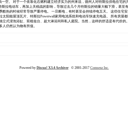
购一空。 对于一个依靠化石燃料建立经济实力的州来说，德州人对特斯拉供电住宅的
特斯拉电动车，再加上关税战的影响，导致过去几个月特斯拉的销量大幅下滑，甚至
季酷热的时候经常导致严重停电。 一旦断电，有时甚至会持续停电五天。 这些住宅
阳能屋顶瓦片、特斯拉Powerwall家用电池系统和电动车快速充电器。 所有房屋都有
浸泡浴缸、双梳妆台、超大淋浴间和私人庭院。当然，这样的舒适是有代价的。 特斯拉供电住
很多人仍然认为物有所值。
Powered by
Discuz! X3.4 Archiver
© 2001-2017
Comsenz Inc.