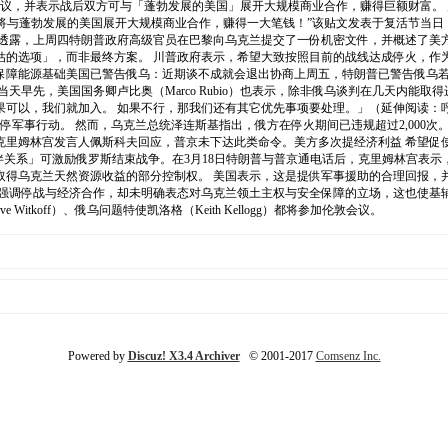
协议，并表示战后双方可与「蓬勃发展的美国」展开大规模商业合作，赚得巨额财富。
届时，双方将与蓬勃发展的美国展开大规模商业合作，赚得一大笔钱！”该贴文发表于复活
透露，上周四特朗普政府高级官员在巴黎向乌克兰提交了一份机密文件，并概述了美方
估的选项」，而非最终方案。 川普政府表示，希望大致按照目前的战线达成停火，作
保障能源基础美国已警告俄乌：近期谈不成就会退出协商上周五，特朗普已警告俄乌若
天早先，美国国务卿卢比奥（Marco Rubio）也表示，除非俄乌谈判在几天内能
可以，我们就加入。 如果不行，那我们还有其它优先事项要处理。」（延伸阅读：呼
停军事行动。 然而，乌克兰总统泽连斯基指出，俄方在停火期间已违规超过2,000次
克里姆林宫发言人佩斯科夫回应，普京未下达此类命令。美方多次提经济利益 希望促
国建立「经济伙伴关系」可激励俄罗斯结束战争。在3月18日特朗普与普京通电话后，克里姆
取得乌克兰天然资源收益的部分控制权。 美国表示，这是提供军事援助的合理回报，
府强调停战与经济合作，却未明确表态对乌克兰领土主权与安全保障的立场，这也使基
tkoff）、俄乌问题特使凯洛格（Keith Kellogg）都将参加伦敦会议。
Powered by
Discuz! X3.4 Archiver
© 2001-2017
Comsenz Inc.