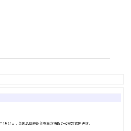
nister-600x400.jpg2025年4月14日，美国总统特朗普在白宫椭圆办公室对媒体讲话。