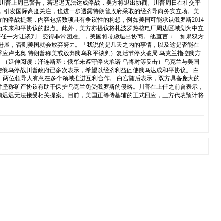
 川普上周已警告，若迟迟无法达成停战，美方将退出协商。川普周日在社交平
节当日，引发国际高度关注，也进一步透露特朗普政府采取的经济导向务实立场。美
的停战提案，内容包括数项具有争议性的构想，例如美国可能承认俄罗斯2014
为未来和平协议的起点。此外，美方亦提议将札波罗热核电厂周边区域划为中立
任一方让谈判「变得非常困难」，美国将考虑退出协商。 他直言：「如果双方
取得进展，否则美国就会放弃努力。「我说的是几天之内的事情，以及这是否能在
应卢比奥 特朗普称美或放弃俄乌和平谈判）复活节停火破局 乌克兰指控俄方
。 （延伸阅读：泽连斯基：俄军未遵守停火承诺 乌将对等反击）乌克兰与美国
使俄乌停战川普政府已多次表示，希望以经济利益促使俄乌达成和平协议。 白
林宫表示，两位领导人有意在多个领域推进互利合作。 白宫随后表示，双方具备庞大的
并坚称矿产协议有助于保护乌克兰免受俄罗斯的侵略。川普在上任之前曾表示，
辅迟迟无法接受相关提案。目前，美国正等待基辅的正式回应，三方代表预计将