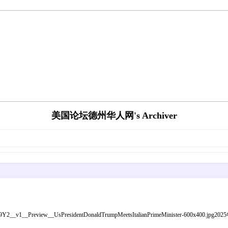
美国论坛德州华人网's Archiver
0250417__42PE9Y2__v1__Preview__UsPresidentDonaldTrumpMeetsItalianPrimeMi