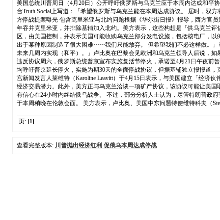
美国总统川普周日（4月20日）公开呼吁俄罗斯与乌克兰应于本周内达成和平
台Truth Social上写道：「希望俄罗斯与乌克兰能在本周达成协议。 
方停战提案曝光 包含克里米亚与北约问题根据《华尔街日报》报导，西方官员
年吞并克里米亚，并排除基辅加入北约。美方表示，这些构想是「供乌克兰评
区，由美国控制，并表示美国可能收购乌克兰部分发电设施，包括核电厂，以
出于某种原因制造了很大困难⋯⋯我们只能放弃。 但希望我们不必这样做。」当
未来几周内实现（和平）。」卢比奥在巴黎会见欧洲和乌克兰领导人后说，如果
违反协议周六，俄罗斯总统普京宣布实施复活节停火，承诺至4月21日午夜前暂
均呼吁普京延长停火，实施为期30天的全面停战协议，但据基辅独立报报道，
宫新闻发言人莱维特（Karoline Leavitt）于4月15日表示，与美
经济交易潜力。此外，美方正与乌克兰洽谈一项矿产协议，该协议可能让美国
有信心在24小时内终结俄乌战争。 不过，部分分析人士认为，尽管特朗普政
于本周稍晚在伦敦会面。 美方表示，卢比奥、美国中东问题特使维特科夫（Steve Wi
页:
[1]
查看完整版本:
川普抛出经济红利 促俄乌本周达成停战