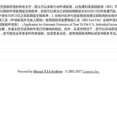
完报税所需的所有文件，那么可以采取行动申请延期，以免遭到美国国税局（IRS）罚款
期前申请延期提交报税单，您就可以将自己的报税期限延长到10月15日而免遭罚款。
在10月15日之前延期提交报税单：1. 在线付款并勾选延期选项通过国税局的在线
工具（申请延期并无收入限制）使用国税局免费报税工具《IRS Free File》在
ation for Automatic Extension of Time To File U.S. Indivi
金额，并减去您为该报税年度已经缴纳的税款。此外，在某些情况下，您可以自动获
响，您可能也会有更多时间来报税。如需更多信息，请查阅国税局网站或咨询税务专业
Powered by
Discuz! X3.4 Archiver
© 2001-2017
Comsenz Inc.