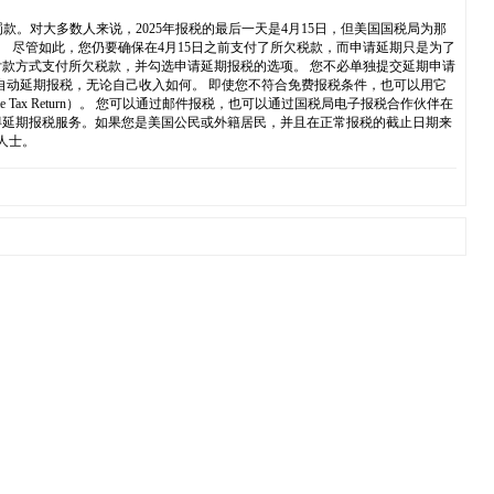
。对大多数人来说，2025年报税的最后一天是4月15日，但美国国税局为那
 尽管如此，您仍要确保在4月15日之前支付了所欠税款，而申请延期只是为了
付款方式支付所欠税款，并勾选申请延期报税的选项。 您不必单独提交延期申请
线申请自动延期报税，无论自己收入如何。 即使您不符合免费报税条件，也可以用它
dual Income Tax Return）。 您可以通过邮件报税，也可以通过国税局电子报税合作伙伴在
得延期报税服务。如果您是美国公民或外籍居民，并且在正常报税的截止日期来
人士。