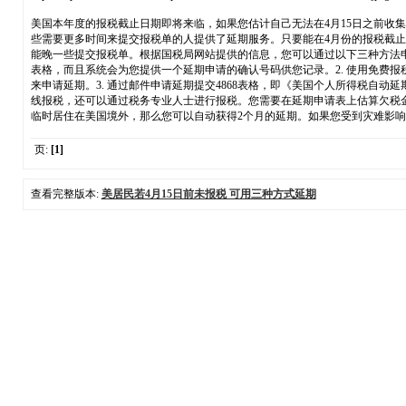
美国本年度的报税截止日期即将来临，如果您估计自己无法在4月15日之前收集
些需要更多时间来提交报税单的人提供了延期服务。只要能在4月份的报税截止日
能晚一些提交报税单。根据国税局网站提供的信息，您可以通过以下三种方法申请
表格，而且系统会为您提供一个延期申请的确认号码供您记录。2. 使用免费报税
来申请延期。3. 通过邮件申请延期提交4868表格，即《美国个人所得税自动延期报税申请表》（Applic
线报税，还可以通过税务专业人士进行报税。您需要在延期申请表上估算欠税
临时居住在美国境外，那么您可以自动获得2个月的延期。如果您受到灾难影
页:
[1]
查看完整版本:
美居民若4月15日前未报税 可用三种方式延期