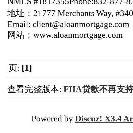
NMLS #1817355Phone:832-87
地址：21777 Merchants Way, #340
Email: client@aloanmortgage.com
网站；www.aloanmortgage.com
页:
[1]
查看完整版本:
FHA贷款不再支
Powered by
Discuz! X3.4 Ar