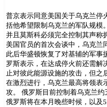
普京表示同意美国关于乌克兰停
括他希望限制乌克兰的军队规模
并且莫斯科必须完全控制其声称
美国官员的首次会谈中，乌克兰同
此后华盛顿恢复了对基辅的军事
罗斯表示，在达成停火前还需解
止对彼此能源设施的攻击，但之
在激烈进行，乌克兰最高将领表
攻。 俄罗斯目前控制着乌克兰
俄罗斯将在本月晚些时候，以及