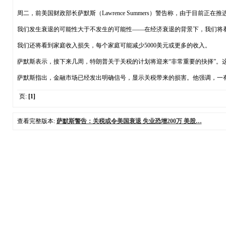
周二，前美国财政部长萨默斯（Lawrence Summers）警告称，由于目前
我们发生衰退的可能性大于不发生的可能性——在经济衰退的背景下，我们将看
我们还将看到家庭收入损失，每个家庭可能减少5000美元或更多的收入。
萨默斯表示，接下来几周，特朗普关于关税的计划将迎来“非常重要的抉择”。
萨默斯指出，金融市场已经发出明确信号，显示关税带来的损害。他强调，一
页:
[1]
查看完整版本:
萨默斯警告：关税或令美国衰退 失业恐增200万 美股…