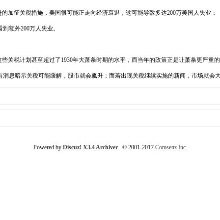
正在推进的加征关税措施，美国很可能正走向经济衰退，这可能导致多达200万美国人失业：
到额外200万人失业。
这些关税计划甚至超过了1930年大萧条时期的水平，而当年的政策正是让萧条更严重
有消息暗示关税可能缓解，股市就会飙升；而若出现关税继续实施的新闻，市场就会
Powered by
Discuz! X3.4 Archiver
© 2001-2017
Comsenz Inc.