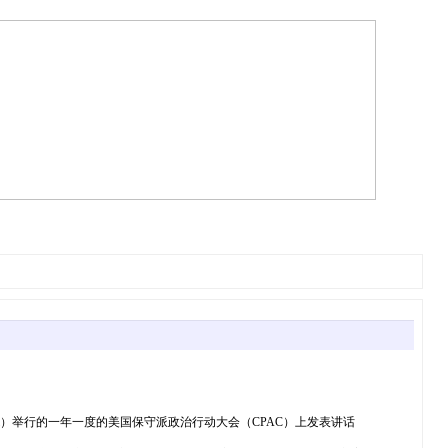
马里兰州奥克森山（Oxon Hill）举行的一年一度的美国保守派政治行动大会（CPAC）上发表讲话