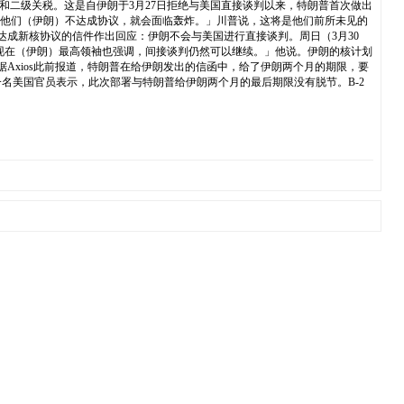
和二级关税。这是自伊朗于3月27日拒绝与美国直接谈判以来，特朗普首次做出
果他们（伊朗）不达成协议，就会面临轰炸。」川普说，这将是他们前所未见的
达成新核协议的信件作出回应：伊朗不会与美国进行直接谈判。周日（3月30
谈判，现在（伊朗）最高领袖也强调，间接谈判仍然可以继续。」他说。伊朗的核计划
Axios此前报道，特朗普在给伊朗发出的信函中，给了伊朗两个月的期限，要
 一名美国官员表示，此次部署与特朗普给伊朗两个月的最后期限没有脱节。B-2