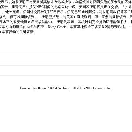
 他表示，如果伊朗不与美国就其核计划达成协议，华盛顿将对伊朗实施前所未见的轰炸
的警告。川普周日在接受NBC新闻的电话采访中说，美国和伊朗官员正在交谈。「如
」他补充道。伊朗外交部长3月27日表示，伊朗已经通过阿曼，对特朗普敦促德黑兰
，拒绝与美直接谈判，但可以间接谈判。「伊朗已拒绝（与美国）直接谈判，但一直参与间接
高水平的裂变纯度来发展核武能力。 伊朗则表示，其核计划完全是为民用能源服务。据
向印度洋的迪戈加西亚（Diego Garcia）军事基地派遣了多架B-2隐形轰炸机。
在军事行动的关键要素。
Powered by
Discuz! X3.4 Archiver
© 2001-2017
Comsenz Inc.