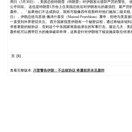
周日（3月30日），美国总统特朗普（特朗普）对伊朗发出措辞严厉的警告。
公开回应。 这也是特朗普1月份上任美国总统后对伊朗发出的最强烈、最严厉
轰炸。」「如果他们不达成协议，我有可能像四年前那样对他们施加二级关税。
日），伊朗总统马苏德·佩泽什基安（Masoud Pezeshkian）重申
一直受到外界密切关注。 西方国家指责伊朗有一个秘密议程，通过将铀浓缩到
求签署新的核协议，否则这个中东国家将面临潜在的军事打击。最近几天，美国军方
轰炸机可以携带巨大的掩体破坏炸弹，这将是针对伊朗地下核设施采取任何潜
页:
[1]
查看完整版本:
川普警告伊朗：不达核协议 将遭前所未见轰炸