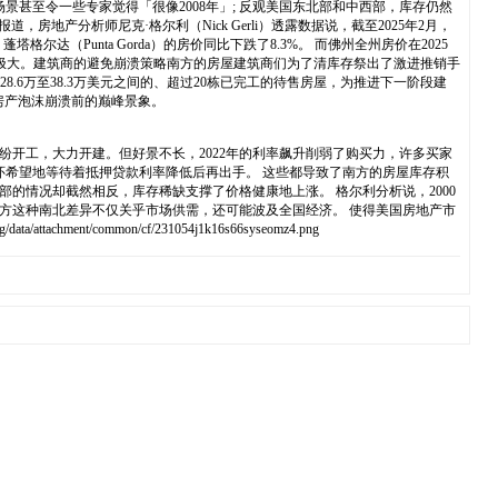
甚至令一些专家觉得「很像2008年」; 反观美国东北部和中西部，库存仍然
地产分析师尼克·格尔利（Nick Gerli）透露数据说，截至2025年2月，
（Punta Gorda）的房价同比下跌了8.3%。 而佛州全州房价在2025
极大。建筑商的避免崩溃策略南方的房屋建筑商们为了清库存祭出了激进推销手
在28.6万至38.3万美元之间的、超过20栋已完工的待售房屋，为推进下一阶段建
年房产泡沫崩溃前的巅峰景象。
纷开工，大力开建。但好景不长，2022年的利率飙升削弱了购买力，许多买家
怀希望地等待着抵押贷款利率降低后再出手。 这些都导致了南方的房屋库存积
部的情况却截然相反，库存稀缺支撑了价格健康地上涨。 格尔利分析说，2000
何方这种南北差异不仅关乎市场供需，还可能波及全国经济。 使得美国房地产市
ommon/cf/231054j1k16s66syseomz4.png