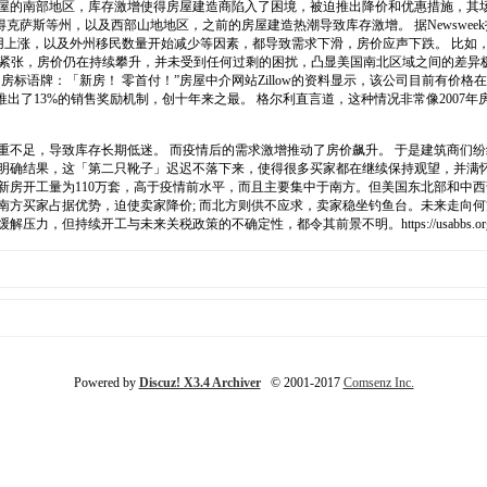
屋的南部地区，库存激增使得房屋建造商陷入了困境，被迫推出降价和优惠措施，其场景
等州，以及西部山地地区，之前的房屋建造热潮导致库存激增。 据Newsweek报道，房
涨，以及外州移民数量开始减少等因素，都导致需求下滑，房价应声下跌。 比如，蓬塔格尔达
的紧张，房价仍在持续攀升，并未受到任何过剩的困扰，凸显美国南北区域之间的差异
的售房标语牌：「新房！ 零首付！”房屋中介网站Zillow的资料显示，该公司目前有价格
是推出了13%的销售奖励机制，创十年来之最。 格尔利直言道，这种情况非常像2007
严重不足，导致库存长期低迷。 而疫情后的需求激增推动了房价飙升。 于是建筑商们纷
没有明确结果，这「第二只靴子」迟迟不落下来，使得很多买家都在继续保持观望，并满
化新房开工量为110万套，高于疫情前水平，而且主要集中于南方。但美国东北部和中西
南方买家占据优势，迫使卖家降价; 而北方则供不应求，卖家稳坐钓鱼台。未来走向
税政策的不确定性，都令其前景不明。https://usabbs.org/data/attachment/c
Powered by
Discuz! X3.4 Archiver
© 2001-2017
Comsenz Inc.