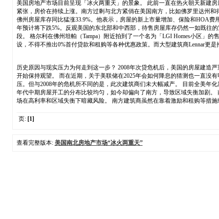
美国房地产市场目前呈现「冰火两重天」的景象。 此前一直在热火朝天新建房
紧张，房价在持续上涨。南方过剩与北方紧俏在美国南方，比如佛罗里达州和得克萨斯
佛州房屋库存同比猛涨33.9%。他表示，房屋的新上市量增加、保险和HOA费用上
年预计将下跌5%。反观美国的东北部和中西部，待售房屋库存仍然一如既往
段。 格尔利在佛州坦帕（Tampa）附近拍到了一个名为「LGI Homes小区」
设，不得不推出0%首付贷款和租购等各种优惠政策。而大型建筑商Lennar更
历史原因与现实压力为何走到这一步？ 2008年次贷危机后，美国的房屋建造
开始保持观望。 而在近期，关于美联储在2025年会如何降息的猜测也一直
压。但与2008年的危机所不同的是，此次建筑商们未大幅减产。 目前全美年
年代中期房屋开工的分布比较均匀，如今却偏向了南方，导致区域失衡加剧。 
场在高利率和区域失衡下暗藏风险。 南方建筑商虽然在靠着激励和租购等措施缓解压力，但持续开工与未来关
页:
[1]
查看完整版本:
美国南北房地产市场“冰火两重天”