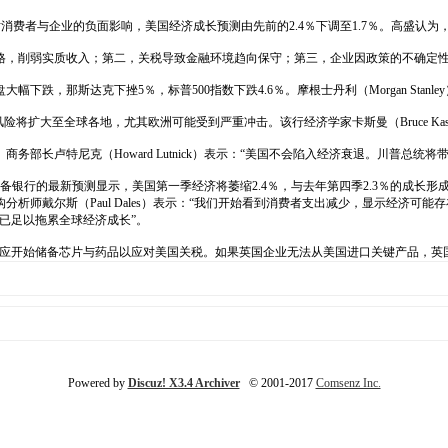
及关税对消费者与企业的负面影响，美国经济成长预测由先前的2.4％下调至1.7％。高盛
格，削弱实质收入；第二，关税导致金融环境趋向保守；第三，企业因政策的不确定性
跌，那斯达克下挫5％，标普500指数下跌4.6％。摩根士丹利（Morgan Stanl
退的风险将扩大至全球各地，尤其欧洲可能受到严重冲击。该行经济学家卡斯曼（Bruce K
部长卢特尼克（Howard Lutnick）表示：“美国不会陷入经济衰退。川普总统
的最新预测显示，美国第一季经济将萎缩2.4％，与去年第四季2.3％的成长形成鲜明对比
析师戴尔斯（Paul Dales）表示：“我们开始看到消费者支出减少，显示经济可
已足以拖累全球经济成长”。
员警告，英国应开始储备芯片与药品以应对美国关税。如果英国企业无法从美国进口关键产品
Powered by
Discuz! X3.4 Archiver
© 2001-2017
Comsenz Inc.