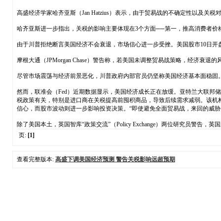
高盛经济学家哈齐亚斯（Jan Hatzius）表示，由于贸易战的不确定性以
哈齐亚斯进一步指出，关税的影响主要体现在3个方面──第一，推高消费者价
由于川普拒绝断言美国经济不会衰退，市场信心进一步受挫。美国股市10日开盘大幅下
摩根大通（JPMorgan Chase）警告称，若美国未调整贸易战策略，经济衰
尽管市场震荡与经济前景恶化，川普政府内部官员仍坚称美国经济基本面稳固。商务
然而，联准会（Fed）近期数据显示，美国经济成长正在放缓。亚特兰大联邦储备银行
税政策有关，特别是进口商在关税提高前囤积商品，导致后续需求减弱。该机构分
信心，而股市波动则进一步影响投资决策。“即使避免全面贸易战，来回的威胁
除了美国本土，英国智库“政策交流”（Policy Exchange）两位研究
页:
[1]
查看完整版本:
高盛下调美国经济预测 警告关税影响远超预期