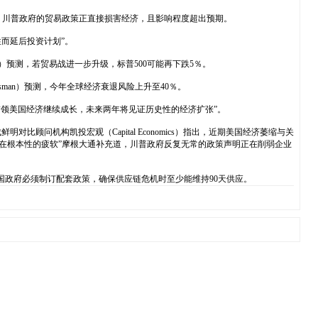
认为，川普政府的贸易政策正直接损害经济，且影响程度超出预期。
而延后投资计划”。
ey）预测，若贸易战进一步升级，标普500可能再下跌5％。
asman）预测，今年全球经济衰退风险上升至40％。
将带领美国经济继续成长，未来两年将见证历史性的经济扩张”。
顾问机构凯投宏观（Capital Economics）指出，近期美国经济萎缩与关
能存在根本性的疲软”摩根大通补充道，川普政府反复无常的政策声明正在削弱企业
，英国政府必须制订配套政策，确保供应链危机时至少能维持90天供应。