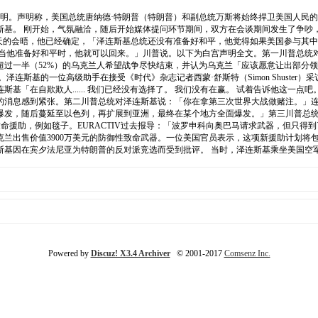
声明。声明称，美国总统唐纳德·特朗普（特朗普）和副总统万斯将始终捍卫美国人民
基。 刚开始，气氛融洽，随后开始媒体提问环节期间，双方在会谈期间发生了争吵
示，通过今天的会晤，他已经确定，「泽连斯基总统还没有准备好和平，他觉得如果美国参
当他准备好和平时，他就可以回来。」川普说。以下为白宫声明全文。第一川普总统
，超过一半（52%）的乌克兰人希望战争尽快结束，并认为乌克兰「应该愿意让出部分
3岁。泽连斯基的一位高级助手在接受《时代》杂志记者西蒙·舒斯特（Simon Shust
斯基「在自欺欺人...... 我们已经没有选择了。 我们没有在赢。 试着告诉他这
的消息感到紧张。第二川普总统对泽连斯基说：「你在拿第三次世界大战做赌注。」
爆发，随后蔓延至以色列，再扩展到亚洲，最终在某个地方全面爆发。」第三川普总统
非致命援助，例如毯子。EURACTIV过去报导：「波罗申科向奥巴马请求武器，但只得
克兰出售价值3900万美元的防御性致命武器。一位美国官员表示，这项新援助计划将
基因在宾夕法尼亚为特朗普的反对派竞选而受到批评。 当时，泽连斯基乘坐美国空军C
Powered by
Discuz! X3.4 Archiver
© 2001-2017
Comsenz Inc.