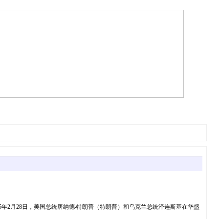
itsTheWhite-600x400.jpg2025年2月28日，美国总统唐纳德‧特朗普（特朗普）和乌克兰总统泽连斯基在华盛