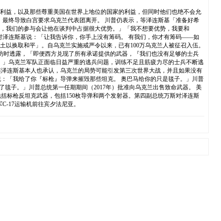
的利益，以及那些尊重美国在世界上地位的国家的利益，但同时他们也绝不会允
，最终导致白宫要求乌克兰代表团离开。 川普仍表示，等泽连斯基「准备好希
与其中，我们的参与会让他在谈判中占据很大优势。」「我不想要优势，我要和
对泽连斯基说：「让我告诉你，你手上没有筹码。 有我们，你才有筹码——如
领土以换取和平」。自乌克兰实施戒严令以来，已有100万乌克兰人被征召入伍。
er）采访时透露，「即便西方兑现了所有承诺提供的武器，『我们也没有足够的士兵
一点吧。」乌克兰军队正面临日益严重的逃兵问题，训练不足且筋疲力尽的士兵不断逃
连泽连斯基本人也承认，乌克兰的局势可能引发第三次世界大战，并且如果没有
：「我给了你『标枪』导弹来摧毁那些坦克。 奥巴马给你的只是毯子。」川普
到了毯子。」川普总统第一任期期间（2017年）批准向乌克兰出售致命武器。 美
包括标枪反坦克武器，包括150枚导弹和两个发射器。第四副总统万斯对泽连斯
-17运输机前往宾夕法尼亚。