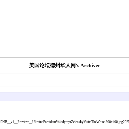
美国论坛德州华人网's Archiver
_20250228__36YU9NB__v1__Preview__UkrainePresidentVolodymyrZelenskyVis