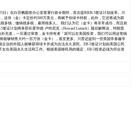
5日）在白宫椭圆形办公室签署行政令期间，首次提到EB-5签证计划改革。川
充说，这张（金）卡定价约500万美元，将赋予你绿卡特权，此外，它还将成为获
很多钱，缴纳很多税，雇用很多人。 我们认为它（金卡）将非常成功，而且前
商务部长霍华德·卢特尼克（Howard Lutnick）随后解释说，特朗普
」他补充道，一旦通过审查，金卡持有者「就可以在美国投资，我们可以用这笔钱
们将能够销售大约一百万张（金卡），甚至更多。川普还提到一些美国常春藤学
国企业的外国人能够获得绿卡并成为合法永久居民。EB-5签证计划由美国公民
婚子女在美国永久生活和工作。根据美国移民局的规定，EB-5投资必须为符合资