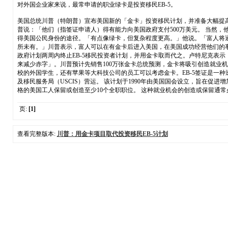
对外国企业家来说，最常申请的职业绿卡是投资移民EB-5。
美国总统川普（特朗普）宣布美国新的「金卡」投资移民计划，并准备大幅提高投
普说：「他们（指签证申请人）得有能力向美国政府支付500万美元。 当然，他
得美国公民身份的途径。「有点像绿卡，但复杂程度更高。」他说。「富人将
所未有。」川普表示，富人可以在有金卡后进入美国，在美国成功经营他们的事业，并
政府计划两周内终止EB-5移民投资者计划，并用金卡取而代之。卢特尼克表
来减少赤字」。川普预计先销售100万张金卡总统预测，金卡将吸引创造就业
校的外国学生，还有苹果等大科技公司的员工可以考虑金卡。EB-5签证是一种
及移民服务局（USCIS）营运。 该计划于1990年由美国国会设立，旨在促
格的美国工人保留或创造至少10个全职职位。 这种就业机会的创造或保留通
页:
[1]
查看完整版本:
川普：用金卡项目取代投资移民EB-5计划