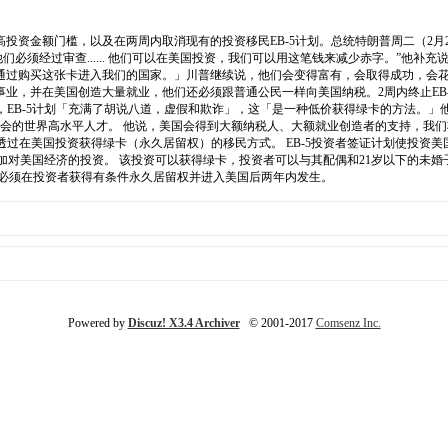
资金额门槛，以及在两周内取消现有的投资移民EB-5计划。总统特朗普周二（2月2
们必须经过审查...... 他们可以在美国投资，我们可以用这笔钱来减少赤字。”他补
通过购买这张卡进入我们的国家。」川普继续说，他们会变得富有，会取得成功，会花
在美国创造大量就业，他们还必须跟普通公民一样向美国纳税。2周内终止EB-5签证计划
示，EB-5计划「充满了胡说八道，虚假和欺诈」，这「是一种低价获得绿卡的方法。
机会的世界高水平人才。 他说，美国会得到大额纳税人、大额就业创造者的支持，我
透过在美国投资获得绿卡（永久居留权）的移民方式。 EB-5投资者签证计划使投资美
进增加对美国经济的投资。 该投资可以获得绿卡，投资者可以与其配偶和21岁以下的未
常必须在投资者获得有条件永久居留权并进入美国后两年内发生。
Powered by
Discuz! X3.4 Archiver
© 2001-2017
Comsenz Inc.