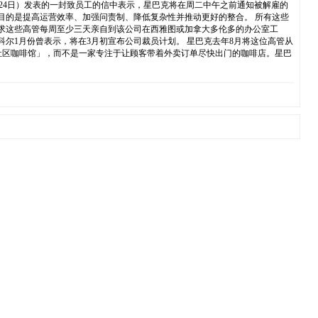
周一（2月24日）发表的一封致员工的信中表示，星巴克将在周二中午之前通知被解雇的
目的是提高运营效率、加强问责制、降低复杂性并推动更好的整合。 所有这些
要求这些高管每周至少三天亲自到该公司在西雅图或加拿大多伦多的办公室工
尔1月份曾表示，将在3月初宣布公司裁员计划。 星巴克去年8月将这位高管从
座位的「社区咖啡馆」，而不是一家专注于让顾客带着外卖订单尽快出门的咖啡店。星巴