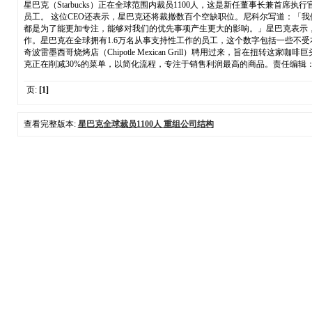
星巴克（Starbucks）正在全球范围内裁员1100人，这是新任董事长兼首席
员工。 这位CEO还表示，星巴克还将裁撤数百个空缺职位。尼科尔写道：「
都是为了能更加专注，能够对我们的优先事项产生更大的影响。」星巴克表示，
作。星巴克在全球拥有1.6万名从事支持性工作的员工，这个数字包括一些不受
奇波雷墨西哥烧烤店（Chipotle Mexican Grill）聘用过来，
克正在削减30%的菜单，以简化流程，专注于销售利润最高的商品。责任编辑：
页:
[1]
查看完整版本:
星巴克全球裁员1100人 重组公司结构