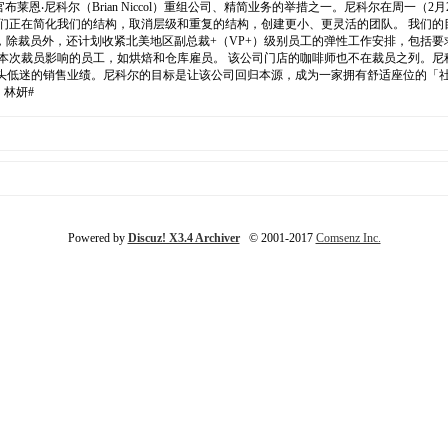
执行官布莱恩‧尼科尔（Brian Niccol）重组公司、精简业务的举措之一。尼科尔在
我们正在简化我们的结构，取消层级和重复的结构，创建更小、更灵活的团队。 我们的
除裁员外，还计划收紧北美地区副总裁+（VP+）级别员工的弹性工作安排，包括
本次裁员影响的员工，如烘焙和仓库雇员。 该公司门店的咖啡师也不在裁员之列。尼科
旨在扭转这家咖啡巨头低迷的销售业绩。尼科尔的目标是让该公司回归本源，成为一家拥有舒适
林妍#
Powered by
Discuz! X3.4 Archiver
© 2001-2017
Comsenz Inc.