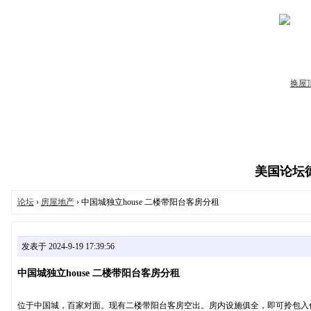
美国论坛德州
论坛
›
房屋地产
› 中国城独立house 二楼带阳台客房分租
发表于 2024-9-19 17:39:56
中国城独立house 二楼带阳台客房分租
位于中国城，百家对面。现有二楼带阳台客房空出。房内设施俱全，即可拎包入住，水