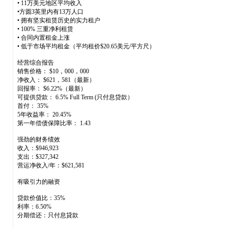
• 11万美元地区平均收入
•方圆3英里内有13万人口
• 拥有坚实租赁历史的实力租户
• 100% 三重净利租赁
• 合同内置租金上涨
• 低于市场平均租金（平均租价$20.65美元/平方尺）
经营综合报告
销售价格： $10，000，000
净收入： $621，581（最新）
回报率： $6.22%（最新）
可提供贷款： 6.5% Full Term (只付息贷款）
首付： 35%
5年收益率： 20.45%
第一年偿债保障比率： 1.43
强劲的财务绩效
收入：$946,923
支出：$327,342
营运净收入/年：$621,581
有吸引力的融资
贷款价值比：35%
利率：6.50%
分期偿还：只付息貸款