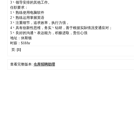
3丶领导安排的其他工作。
任职要求：
1丶熟练使用电脑软件
2丶熟练运用掌握英语
3丶注重细节，追求效率，执行力强，
4丶具有创新性思维，务实丶钻研，善于根据实际情况变通应对；
5丶良好的沟通丶表达能力，积极进取，责任心强
地址：休斯顿
时薪：$18/hr
页:
[1]
查看完整版本:
仓库招聘助理