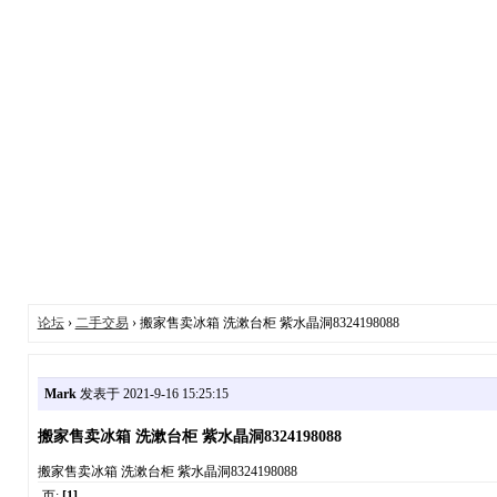
论坛
›
二手交易
› 搬家售卖冰箱 洗漱台柜 紫水晶洞8324198088
Mark
发表于 2021-9-16 15:25:15
搬家售卖冰箱 洗漱台柜 紫水晶洞8324198088
搬家售卖冰箱 洗漱台柜 紫水晶洞8324198088
页:
[1]