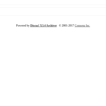
Powered by
Discuz! X3.4 Archiver
© 2001-2017
Comsenz Inc.