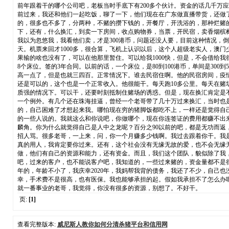
前年跟着干的哪个公司吧，老板当时手底下有200多个伙计。资金的话几千万
前过来，我还和他们一起吃饭，聊了一下，他们现在在广东做直播带货，还做
的，很多也不多了，分两种，不赌的攒下钱的，开餐厅，开洗浴的，那种烂赌
下，还有，什么换汇，到卖一下房间，收点购物券，当票，开民宿，卖香烟槟榔
我以为忽悠我，我看他们卖，才是300港币，问题还没人要，目前这种情况，
天。机票来回才1000多，很合算，飞机上认识以后，这个人超级老实人，澳
果输的啥也没有了，可以在他那里暂住。可以给我1000快，但是，不会借给我
8个床位。签的3年合同。以前的话，一个床位，是80到100港币，单间是30
高一点了，但是也就三四百。正常情况下。谁去民宿住啊。他的民宿房间，疫情
还是可以的，这个也是一个正常收入。他很能干。每天跑10多公里。每天在
质强的情况下。可以干，还要时刻抵制住赌场的诱惑。但是，现在换汇肯定是
一个例外。有几个还在珠海挂逼，曾经一个老哥带了几十万过来换汇，当时也
的，自己困难了才想起来我。哪怕现在穷的猪脚饭都吃不上，一样还是觉得自
的一些人说的。我就这么和你说吧，你做哪个，现在你连签证的费用都赚不出
麟角。你为什么就觉得自己是人中之龙呢？百分之90以前的吧，都是无功而返
招人骂。很多老哥，一上来，问，你一个月赚多少钱啊。我过去跟着你干。我
真的用人，我肯定要你过来。还有，这个社会没有无缘无故的爱，也不会无缘
做，他们有自己的资源和能力，还有资金。而且，我们这个团队，貌似除了我
吧，过来的客户，也不能说客户吧，我知道的，一些过来赌的，资金量都不是
年的，年龄不小了，我庆幸2020年，我妈帮我背的债务，我还了不少，自己
幸，手术费不是很高，也有医保。我也能够承担的起。假如我承担不了怎么办
就一番事业的老哥，我觉得，你没有很多的资源，别想了。不好干。
页:
[1]
查看完整版本:
威尼斯人教你如何分清杀猪平台和信用网