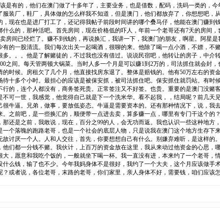
应该是有的，他们在澳门做了十多年了，主要业务，也是借数，配码，洗码一类的，今
了服装厂，鞋厂，具体做的怎么样我不知道，但是澳门，他们都放弃了，你想想吧，
的，现在也是进厂打工了，还记得我帖子前段时间讲的哪个叠马仔，他能在澳门赚到
什么的，那种活吧。首先房间，现在价格低的吓人，年前一个老哥还有7天的房间，套
倒卖房间已经烂了。赚不到钱的，再说换汇，我讲一下，我澳门的朋友，啊星。阿星是
门少有的一股清流。我们每次出关一起喝酒，很聊的来。他除了喝一点小酒，不嫖，不
很多。。。他是了解赌徒的，不过我也没有借过。说说民宿吧，他转让的房子，中介转让
0到500之间。每天管两顿大锅菜。当时人多一个月是可以赚1到2万的，司法抓住就会
的时候。房租欠了几个月，他直接找房东退了。整体是赔钱的。他有50万左右的资金在
赌场待十多个小时。最担心的应该是被保安抓，被司法抓住吧。保安抓住就罚站。有时
不行的，连个人都没有，商务签死贵。正常签注又不好签。也贵。重要的是澳门没赌
是不可一世，我感觉，他觉得自己就是下一个洗米华。看不起我，，结局呢？前几天
己很牛逼。兄弟，做事，要放低姿态。牛逼是需要资本的。还有那种情况下，说，我
来。之前吧，是一些换汇的，顺便带一点进去卖，算多赚一点，哪里有专门干这个的
，那还是之前，我敢说，现在，百分之99的人，会无功而返。我也认识一些这种地方
是一个落魄的跑路老哥，也是一个社会的底层人物，只是说我在澳门这个地方生存下
无故讨厌一个人。人和人交往，首先，你要想想自己有什么。别嫌弃难听，是这样的
，他们都一分钱不赌。我伙计，上百万的资金放在这里，我从来动过他资金的心思，
很大，愿意和我吃个饭的，一般就坐下喝一杯。我一直没有进，本来约了一个老哥，情
也没什么钱，输了也不少。今年我妈身体不是很好，我约了一个大夫，这个月应该做手
呢？或者说，各位老哥，末路的老哥，你们家里，亲人身体不好，需要钱，咱们应该