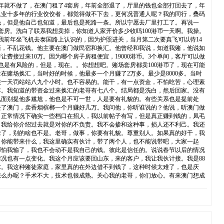
年就不做了，在澳门租了4套房，年前全部退了，厅里的钱也全部打回去了，年
从业十多年的行业佼佼者，都觉得做不下去，更何况普通人呢？我的同行，叠码
钱，但是他自己也知道，最后也是死路一条。所以宁愿去厂里打工了。再说一
房。洗白了联系我想卖掉，你知道人家开价多少收吗100港币一天啊。我操。
我前年坐飞机去泰国路上认识的，因为护照进关，当月第二次要真飞可以待14
赌，不乱花钱。他主要在澳门做民宿和换汇。他曾经和我说，知道我赌，他说如
费接过来10万。因为哪个房子房租便宜，19000港币。3个单间，客厅可以做
封，也是有风险的，但是，现在。。你想想吧。赌场套房都卖100港币了，现在可能
赌场换汇，当时好的时候，他最多一个月赚了2万多。最少是8000多。当时
候一天罚站站八九个小时。也不容易的。能干，有一点资金，不怕吃苦，心理素
客。我知道的带资金过来换汇的老哥有七八个。结局都是洗白，然后回家。没有
见面别提他多尴尬，他也是不可一世，人是要有礼貌的。有些关系也是提前处
去了澳门，卖香烟槟榔一个月赚好几万。我问他，你听谁说的？他说，听澳门做
？正常情况下确实一些档口在招人，我以前帖子有写，但是真正赚到钱的，凤毛
，我给你介绍过去就是对你的不负责。我不会掺和这种事，损人还不利己。我还
来了，别的啥也不是。老哥，做事，你要有礼貌。尊重别人。如果真的好干，我
。你能带来什么，我这里确实有伙计，带了两个人，也不能说带吧，大家一起
哪怕我输了，我也不会动不是我自己的钱。彼此是信任的。说说春节以后的情况
况也有一点变化。我这个月应该要回山东，来的客户，我让我伙计接。我是88
术。我这种赌徒家庭，家里真的在外边借不到钱了，这种时候太难了，也是庆
怎么办呢？手术不大，技术也很成熟。关心我的老哥，你们放心。有来澳门想成