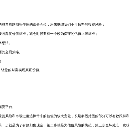
的股票看跌期权作用的部分仓位，用来抵御我们不可预料的投资风险；
按照深度价值标准，减仓时候要有一个较为保守的估值上限标准；
略想法。
面的交易策略。
g
品，让您的财富实现真正价值。
配资平台。
经营风险和市场过度追捧带来的估值的较大变化，长期参股持股的部分可以有效跟踪
一步就是为了有效归集现金，第二步就是为估值风险的防范，第三步全坏减仓，意味