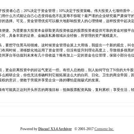
定于投资者心态；20%决定于资金管理；10%决定于投资策略。伟大投资人七项特质
们用什么方式能让自己心态变得临危不乱宠辱不惊呢？最严谨的企业研究最严肃保守
好的选择。可见，资金管理优劣可以极大地影响投资人的心理情绪，这样投资中起决
效便捷。为需要放大投资本金获取更高投资收益的股票投资者提供可靠的资金对接平
公司，具备丰富的证劵、金融及私募领域从业经验，所管理的资产规模庞大。
马，要想守住黑马却很难。这时候资金管理会派上大用场，我提出一个新的观念，叫
们布局时候，潜移默化地运用了资金管理，但没有提升到理论高度上，导致很多很黑
贵州茅台等估值到未来有几十倍收益？唯有加上一定的资金仓位管理，保留小部分仓
损，更会距离投资中的好运气更近一些。有些人总抱怨，别人如何守住了N倍的大牛股
多么精研企业，你也无法准确料到它能拓展这么大的白药、日化、卫生的商业帝国，
股权的意识，便敢于旁观并享受企业一路的哪怕是颠簸式的发展。
极有可能真正达到开头所言的两项目标：抵御股票配资风险，复利累积；享受生活，
Powered by
Discuz! X3.4 Archiver
© 2001-2017
Comsenz Inc.