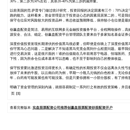
30%，第二步为50%左右，其余20-40%为第三步的减持量。
以前美国的范.萨普专门做过统计研究，投资回报的决定因素有三个：70%决
路的能力。这样看来，资金管理是次于投资这心态的因素屈居第二的，可是我
保守仓位应对风险较大的投资品种，将总收益预期降低，保持较小仓位便是最
创赢盘配资是简洁、易用的互联网多元金融投资服务平台，全程网络操作，高
源安全、合法、稳定。创赢盘配资平台管理团队主要来自于多家知名基金证券
深度价值投资发现长期潜伏的价值黑马很必要，但即便是你骑上了深度价值黑
你守黑马心态问题，二是解决了不知道黑马究竟会黑到什么程度问题。最早我
进行交易决策，这是很片面的！谁的估值能在几年前将苏宁电器、恒瑞医药、
下性，因为所余仓位成本基本可以忽略，也不至于影响到自己的整体收益。
保守投资要比激进投资活得更长久，有确定性的长期投资不仅会远离永久性亏
放掉了未来的牛股。以云南白药为例，早期一小瓶几元钱的白色粉末，无论你
年，白药有可能发展也有可能没落。但是只要你拥有一小部分股权，有了持有
明确了资金管理的深刻内涵，就很容易制定一系列行之有效的投资策略，并且
页:
[1]
查看完整版本:
实盘股票配资公司推荐创赢盘股票配资炒股配资开户