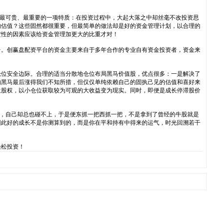
中，最可贵、最重要的一项特质：在投资过程中，大起大落之中却丝毫不改投资思
的估值？这些固然都很重要，但最简单的做法却是好的资金管理计划，以合理的
定性的因素应该给资金管理加更大的比重才对！
台。创赢盘配资平台的资金主要来自于多年合作的专业自有资金投资者，资金来
仓位安全边际。合理的适当分散地仓位布局黑马价值股，优点很多：一是解决了
的黑马最后涨得我们不知所措，但仅仅单纯依赖自己的固执己见的估值和喜好来
位股权，以小仓位获取较为可观的大收益变为现实。同时，即便是成长停滞股价
，自己却总也碰不上，于是便东抓一把西抓一把，不是拿到了曾经的牛股就是
因此好的成长不是你测算到的，而是你在平和持有中得来的运气，时光回溯若干
轻松投资！