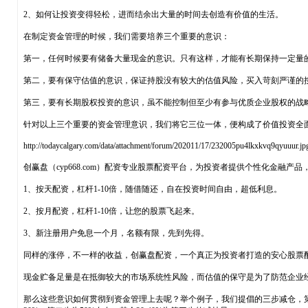
2、如何让投资变得轻松，进而结余出大量的时间去创造有价值的生活。
在制定资金管理的时候，我们需要培养三个重要的意识：
第一，任何时候要有储备大量现金的意识。只有这样，才能有长期保持一定量
第二，要有保守估值的意识，保证持股没有较大的估值风险，买入苛刻严谨的
第三，要有长期股权投资的意识，虽不能控制但至少有参与优质企业股权的战
针对以上三个重要的资金管理意识，我们将它三位一体，便构成了价值投资全
http://todaycalgary.com/data/attachment/forum/202011/17/232005pu4lkxkvq9qyuuur.jp
创赢盘（cyp668.com）配资专业股票配资平台，为投资者提供个性化金融产
1、按天配资，杠杆1-10倍，随借随还，自在投资时间自由，超低利息。
2、按月配资，杠杆1-10倍，让您的股票飞起来。
3、新注册用户免息一个月，名额有限，先到先得。
同样的涨停，不一样的收益，创赢盘配资，一个真正为投资者打造的安心股票
现金贮备足量是在抵御较大的市场系统性风险，而估值的保守是为了防范企业
那么这些意识如何贯彻到资金管理上去呢？举个例子，我们提倡的三步减仓，第