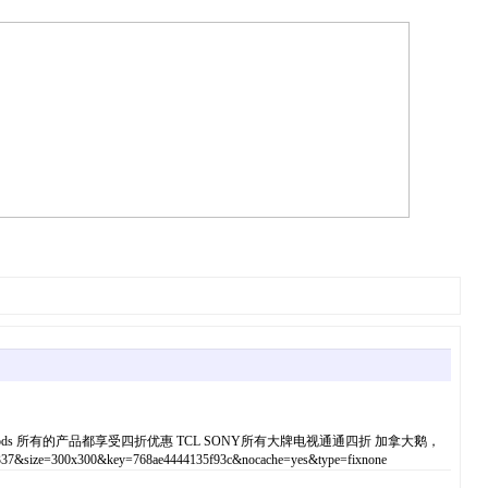
 AirPods 所有的产品都享受四折优惠 TCL SONY所有大牌电视通通四折 加拿大鹅，
00x300&key=768ae4444135f93c&nocache=yes&type=fixnone