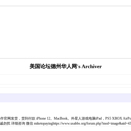
美国论坛德州华人网's Archiver
操作官网发货，货到付款 iPhone 12。MacBook。外星人游戏电脑iPad，PS5 XBOX
opayinghttps://www.usabbs.org/forum.php?mod=image&aid=4337&size=3