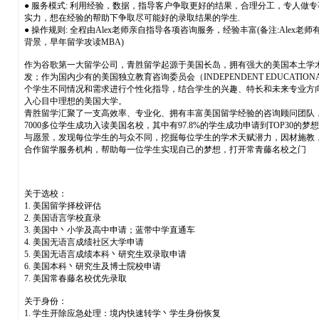
● 服务模式: 利用经验，数据，指导客户争取更好的结果，合理分工，专人做
实力，想在经验的帮助下争取尽可能好的录取结果的学生.
● 操作规则: 全程由Alex老师亲自指导各项咨询服务，经验丰富(备注:Alex老
背景，早年留学攻读MBA)
作为谷歌第一大留学公司，青胜留学起源于美国长岛，拥有强大的美国本土学术
发；作为国内少有的美国独立教育咨询委员会（INDEPENDENT EDUCATI
个学生不同情况和需求进行个性化指导，结合学生的兴趣、特长和未来专业方
入心目中理想的美国大学。
青胜留学汇聚了一支高效率、专业化、拥有丰富美国留学经验的咨询顾问团队
7000多位学生成功入读美国名校，其中有97.8%的学生成功申请到TOP3
与愿景，发现每位学生的与众不同，挖掘每位学生的学术天赋潜力，因材施教，
合作留学服务机构，帮助每一位学生实现自己的梦想，打开常青藤名校之门
关于选校：
1. 美国留学择校评估
2. 美国语言学校直录
3. 美国中丶小学及高中申请；蓝带中学直通车
4. 美国无语言成绩社区大学申请
5. 美国无语言成绩本科丶研究生双录取申请
6. 美国本科丶研究生及博士院校申请
7. 美国常春藤名校优先录取
关于身份：
1. 学生开除应急处理：境内快速转学丶学生身份恢复