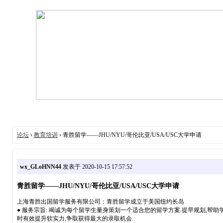
论坛
›
教育培训
› 青胜留学——JHU/NYU/哥伦比亚/USA/USC大学申请
wx_GLoHNN44
发表于 2020-10-15 17:57:52
青胜留学——JHU/NYU/哥伦比亚/USA/USC大学申请
上海青胜出国留学服务有限公司：青胜留学成立于美国纽约长岛
● 服务宗旨: 竭诚为每个留学生量身策划一个适合您的留学方案.提早规划,帮
时有效提升软实力,争取获得最大的录取机会.