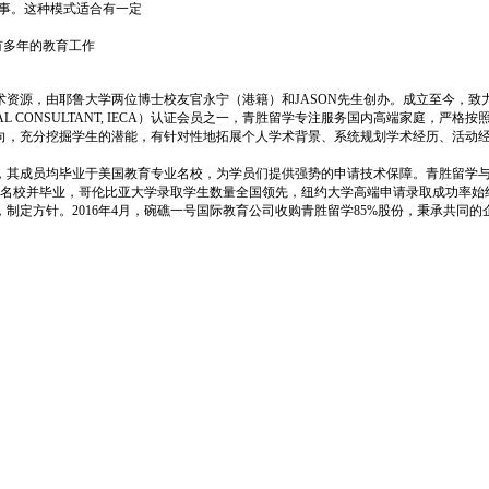
专事。这种模式适合有一定
师有多年的教育工作
资源，由耶鲁大学两位博士校友官永宁（港籍）和JASON先生创办。成立至今，致
ONAL CONSULTANT, IECA）认证会员之一，青胜留学专注服务国内高端家庭，严
向，充分挖掘学生的潜能，有针对性地拓展个人学术背景、系统规划学术经历、活动
，其成员均毕业于美国教育专业名校，为学员们提供强势的申请技术保障。青胜留学与
0的梦想名校并毕业，哥伦比亚大学录取学生数量全国领先，纽约大学高端申请录取成功率始
制定方针。2016年4月，碗礁一号国际教育公司收购青胜留学85%股份，秉承共同