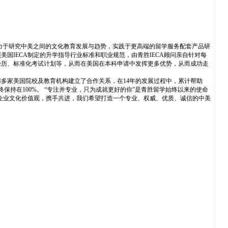
力于研究中美之间的文化教育发展与趋势，实践于更高端的留学服务配套产品研
格按照美国IECA制定的升学指导行业标准和职业规范，由青胜IECA顾问亲自针对每
经历、标准化考试计划等，从而在美国在本科申请中发挥更多优势，从而成功走
多家美国院校及教育机构建立了合作关系，在14年的发展过程中，累计帮助
终保持在100%。 “专注并专业，只为成就更好的你”是青胜留学始终以来的使命
的企业文化价值观，携手共进，我们希望打造一个专业、权威、优质、诚信的中美