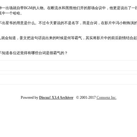
一出场就自带BGM的人物。在断流水和黑熊他们开的那场会议中，他更是说出了一段
其中一个哈哈。
出星爷的用意是什么。不过今天要说的不是名字，而是台词，在影片中冯小刚饰演的那
的人就会知道，姜文把这句话说出来的时候是何等霸气，其实将影片中的前后剧情结合
不知道各位还觉得有哪些台词是很霸气的？
Powered by
Discuz! X3.4 Archiver
© 2001-2017
Comsenz Inc.