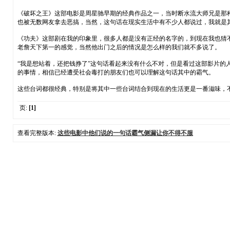
《破坏之王》这部电影是周星驰早期的经典作品之一，当时断水流大师兄是那种
也被无数网友拿去恶搞，当然，这句话在现实生活中有不少人都说过，我就是
《功夫》这部剧在我的印象里，很多人都是没有正经的名字的，到现在我也猜不
老詹天下第一的感觉，当然他出门之后的情况是怎么样的我们就不多说了。
“我是想站着，还把钱挣了”这句话看起来没有什么不对，但是看过这部影片
的事情，相信已经遭受社会毒打的朋友们也可以理解这句话其中的霸气。
这些台词都很经典，特别是将其中一些台词结合到现在的生活更是一番滋味，
页:
[1]
查看完整版本:
这些电影中他们说的一句话霸气侧漏让你不得不服