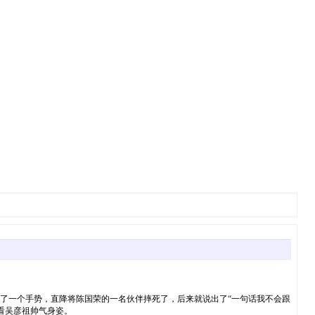
了一个手势，直降将陈国荣的一名伙伴摔死了，后来就说出了“一句话我不会跟
看吴彦祖帅气身姿。