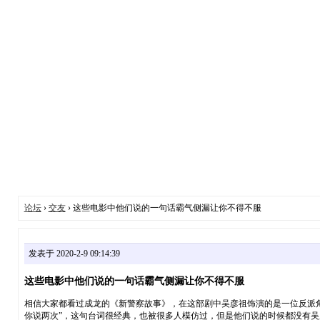
论坛
›
交友
› 这些电影中他们说的一句话霸气侧漏让你不得不服
发表于 2020-2-9 09:14:39
这些电影中他们说的一句话霸气侧漏让你不得不服
相信大家都看过成龙的《新警察故事》，在这部剧中吴彦祖饰演的是一位反派角
你说两次”，这句台词很经典，也被很多人模仿过，但是他们说的时候都没有