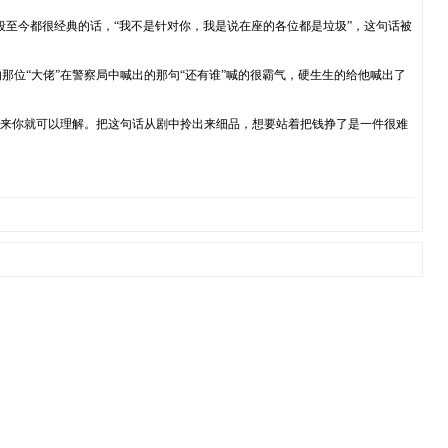
至今都很经典的话，“我不是针对你，我是说在座的各位都是垃圾”，这句话被
位“大佬”在警察局中喊出的那句“还有谁”喊的很霸气，硬生生的给他喊出了
起来你就可以理解。把这句话从剧中拎出来细品，想要站着把钱挣了是一件很难