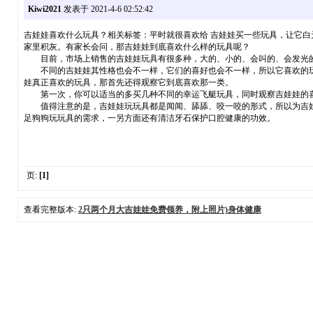
Kiwi2021
发表于 2021-4-6 02:52:42
吉娃娃喜欢什么玩具？相关标签：平时就很喜欢给 吉娃娃买一些玩具，让它
家里积灰。有家长会问，那吉娃娃到底喜欢什么样的玩具呢？
目前，市场上销售的吉娃娃玩具有很多种，大的、小的、会叫的、会发光的
不同的吉娃娃其性格也会不一样，它们的喜好也会不一样，所以它喜欢的玩
娃真正喜欢的玩具，那首先还得观察它到底喜欢那一类。
第一次，你可以适当的多买几种不同的幸运飞艇玩具，同时观察吉娃娃的喜
值得注意的是，吉娃娃玩玩具都是闻闻、舔舔、咬一咬的形式，所以为吉娃娃
足狗狗玩玩具的需求，一另方面还有清洁牙石保护口腔健康的功效。
页:
[1]
查看完整版本:
2只两个月大吉娃娃免费领养，附上照片)身体健康