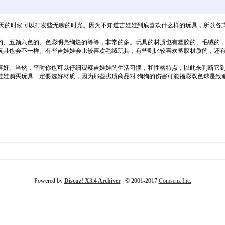
白天的时候可以打发些无聊的时光。因为不知道吉娃娃到底喜欢什么样的玩具，所以各
、五颜六色的、色彩明亮绚烂的等等，非常的多。玩具的材质也有塑胶的、毛绒的，
具也会不一样。有些吉娃娃会比较喜欢毛绒玩具，有些则比较喜欢塑胶材质的，还有
好。当然，平时你也可以仔细观察吉娃娃的生活习惯，和性格特点，以此来判断它到
购买玩具一定要选好材质，因为那些劣质商品对 狗狗的伤害可能福彩双色球是致命
Powered by
Discuz! X3.4 Archiver
© 2001-2017
Comsenz Inc.