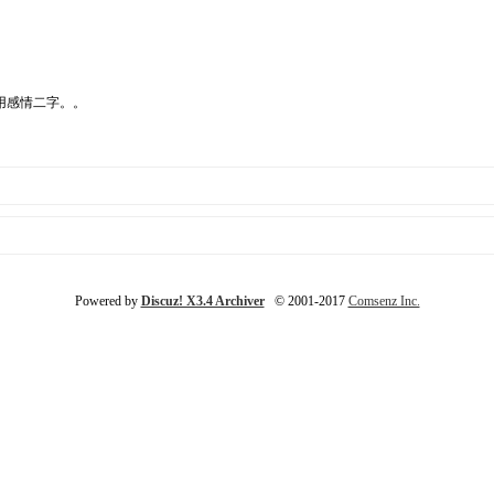
用感情二字。。
Powered by
Discuz! X3.4 Archiver
© 2001-2017
Comsenz Inc.