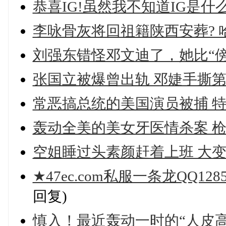
恭喜IG!虽然我不知道IG是什
李咏骨灰将回祖籍陕西安葬? 哈
刘强东错怪邓文迪了，她比“
张国立被爆曾出轨 邓婕手撕第
常恶搞总统的美国演员被捕 特
轰动全美的美女牙医情杀案 枪
空姐睡过头素颜赶着上班 大变
★47ec.com私服一条龙QQ12
回复)
慎入！最近轰动一时的“人皮