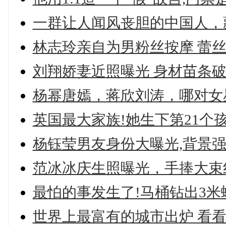
一群让人闻风丧胆的中国人，
林志玲亲自为男粉丝按摩 蕾丝
刘翔娇妻近照曝光 身材苗条破
杨幂唐嫣，蒋欣刘涛，哪对女星
英国最大家族!她生下第21个孩
杨钰莹男友身份大曝光,背景强
范冰冰庆生照曝光，手捧大束红
最怕的事发生了!马桶钻出3米蟒蛇
世界上最富有的城市出炉 看看