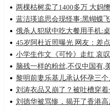
两棵枯树卖了1400多万 大妈
蓝洁瑛追思会现怪事:黑蝴蝶飞
俄杀人犯狱中吃大餐用手机:桌
45岁阿杜近照曝光 网友：差点
小学生作文《可怜》走红 哀叹
脑残一样的粉丝,不仅中国有,
黎明前妻乐基儿承认怀孕三个月
刘涛衣品又崩了？被吐槽穿着
刘德华被骂惨，揭开了香港高房