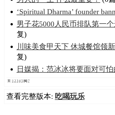
‘Spiritual Dharma’ founder ban
男子花5000人民币排队第一个
复)
川味美食甲天下 休城餐馆领新潮-----
复)
日媒揭：范冰冰将要面对可怕的
页:
1
2
3
4
5
[6]
7
查看完整版本:
吃喝玩乐