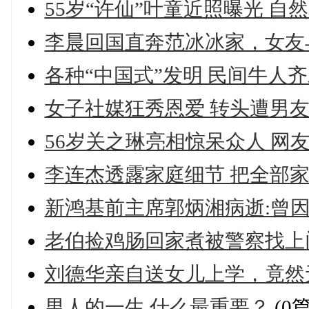
55岁“许仙”叶童近照曝光 自
李晨回国直奔范冰冰家，女友与
各种“中国式”发明 民间牛人齐
女子社媒狂秀恩爱 转头遭男友
56岁关之琳亮相惊呆众人 网友
李连杰透露家庭细节 把全部家
新鸿基前主席郭炳湘病逝:曾因
老伯捡鸡肠回家煮被警察找上门
刘德华亲自送女儿上学，竟然无
男人的一生 什么最重要？
(0