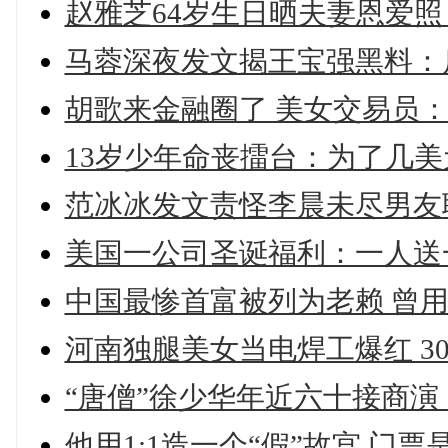
赵雅芝64岁生日晒夫妻恩爱照
马蓉深夜发文揭王宝强黑料：后
胡歌来金融圈了 美女交易员：娶
13岁少年命丧擂台：为了几美元
范冰冰发文责怪李晨未尽男友
美国一公司圣诞福利：一人送一
中国最惨首富被列为老赖 曾用2
河南独腿美女当电焊工爆红 30
“唐僧”徐少华年近六十接商演
他用1:1造一个“假”故宫,门票