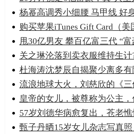
杨幂高调秀小细腰 马甲线 好
购买苹果iTunes Gift Card（美
甩30亿男友 攀百亿富三代 “
关之琳沦落到卖衣服维持生计? 
杜海涛沈梦辰自揭聚少离多有隐
流浪地球大火，刘慈欣的《三
皇帝的女儿，被尊称为公主，
57岁刘德华病愈复出，苍老憔
甄子丹晒15岁女儿杂志写真照