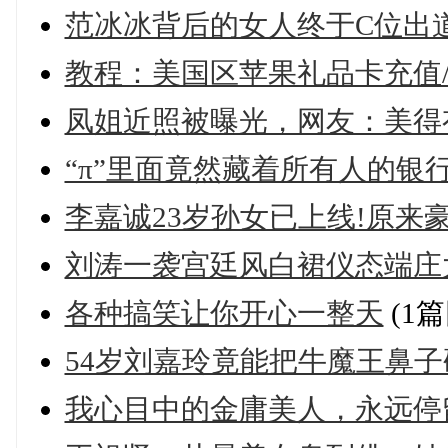
范冰冰背后的女人终于C位出道
教程：美国区苹果礼品卡充值/购
凤姐近照被曝光，网友：美得有
“π”里面竟然藏着所有人的银行
李嘉诚23岁孙女已上线!原来
刘涛一袭宫廷风白裙仪态端庄大
各种搞笑让你开心一整天
(1篇
54岁刘嘉玲竟能把牛魔王鼻子
我心目中的金庸美人，永远停