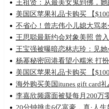
王祖贤：从最美女鬼到佛，她
美国区苹果礼品卡购买 【$100
不省心！曾志伟小儿媳大骂老
王思聪最新约会对象美照 曾入
王宝强被曝暗恋林志玲：见她会
杨幂秘密回港看望小糯米 打扮
美国区苹果礼品卡购买 【$100
海外购买美国itunes gift card
李嘉欣频露面被疑每月200万
20分钟挑走6亿富豪，真·人生