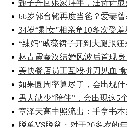
甄子丹回娘家拜年，汪诗诗显赫
68岁郭台铭再度当爸？爱妻曾
34岁“剩女”相亲角10多次受羞
“辣妈”戚薇裙子开到大腿跟狂
林青霞秦汉结婚风波后首现身
美快餐店员工互殴拼刀见血 食
如果圆周率算尽了，会出现什
男人缺少“陪伴”，会出现这5
章泽天高中照流出：手拿书本配
脱单VS脱贫：对于20多岁的