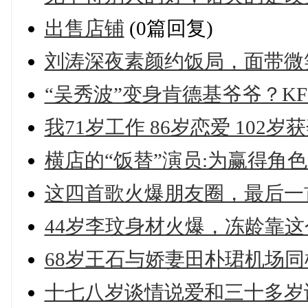
出售店铺
(0篇回复)
刘涛深夜素颜约饭局，面带微
“吴秀波”变身肯德基爷爷？K
我71岁工作 86岁恋爱 102
横店的“饭替”演员:为赢得角色 
这四首歌火爆朋友圈，最后一
44岁李玟身材火爆，冻龄靠这
68岁王石与娇妻田朴珺机场同框
十七八岁谈情说爱和三十多岁