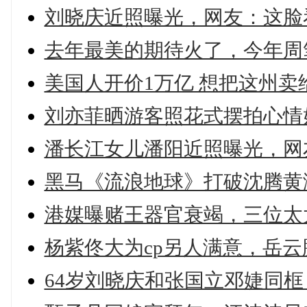
刘晓庆近照曝光，网友：这脸看
去年最美的期待火了，今年周
美国人开价1万亿 想把这州卖给
刘亦菲晒游客照花式摆拍心情
潘长江女儿潘阳近照曝光，网友
黑马《流浪地球》打破沈腾黄
港媒曝赌王器官衰竭，三位太太
杨紫佟大为cp另人满意，岳云
64岁刘晓庆和张国立邓婕同框