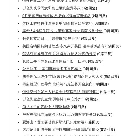
俄连夜向乌克兰发射188架无人机数量创纪录
(0篇回复)
以色列表示同意和黎巴嫩真主党停火
(0篇回复)
9月美国房价涨幅放缓 房市继续向买家倾斜
(0篇回复)
美国工程师最佳雇主名单揭晓 榜首出乎意料
(0篇回复)
美华人4娃妈失踪 丈夫谎称离家出走 后院找到遗体
(0篇回复)
赶走这支黑帮，川普誓推“极光行动”
(0篇回复)
美国名嘴因特朗普胜选 永久离开美国 猛料越扒越有
(0篇回复)
贺锦丽夏威夷度假 并准备参加确认法官的投票
(0篇回复)
10款二手车寿命或比普通新车长 丰田占6
(0篇回复)
总是缺房！ 美国哪有最多房屋库存？
(0篇回复)
川普拟亲上阵任“首席谈判代表” 促加萨停火救人质
(0篇回复)
俄射新型中程导弹 北约与乌克兰将开会急商
(0篇回复)
俄外交部女发言人记者会上突接电话 随即“封口”
(0篇回复)
以色列空袭真主党 贝鲁特市中心爆炸
(0篇回复)
值得关注的四种个人理财趋势
(0篇回复)
乌军在俄境内面临强大压力 上万朝军即将参战
(0篇回复)
夏洛山：普京要替俄罗斯人民决定命运
(0篇回复)
内塔尼亚胡与美国同声抨击国际刑事法院逮捕令
(0篇回复)