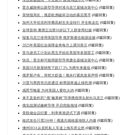
普京威胁将以新型导弹对准乌克兰基辅决策中心
(0篇回复)
英情报局长：俄是欧洲破坏活动的幕后黑手
(0篇回复)
加州大学伯克利华裔高材生失业转行 开生蚝走红
(0篇回复)
全球首例 澳洲立法禁16岁以下人群使用社媒
(0篇回复)
报复乌克兰使用美国导弹 俄罗斯袭击能源设施
(0篇回复)
2025年美国社会保障金将每月上调50美元
(0篇回复)
亚马逊员工计划从黑五开始在美国等多国罢工
(0篇回复)
快讯：普京称可能用新型导弹袭击基辅决策中心
(0篇回复)
美国10月新屋销售下跌17.3% 为两年来最低
(0篇回复)
俄罗斯卢布，突然大贬值！俄央行紧急发表声明
(0篇回复)
川普与墨西哥总统通话 称墨国将遏止移民潮
(0篇回复)
感恩节晚宴 为何美国人要吃火鸡
(0篇回复)
来不及装炸药? 俄“榛果树”导弹携假弹头射向乌克兰
(0篇回复)
俄实战测试榛树导弹 开启危险领域
(0篇回复)
美联储会议纪要：利率将渐进式下调
(0篇回复)
核武攻击只需2分钟！俄逃兵揭核基地惊人内幕
(0篇回复)
佛州HOA从居民私人车道上拖车惹众怒
(0篇回复)