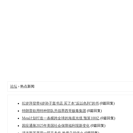
论坛
› 热点新闻
82岁拜登带4岁孙子逛书店 买了本“反以色列”的书
(0篇回复)
特朗普欲用特种部队开战墨西哥贩毒集团
(0篇回复)
Meta计划打造一条横跨全球的海底光缆 预算100亿
(0篇回复)
因应通胀2025年美国社会保障福利现新变化
(0篇回复)
泽连斯基愿用一罕见条件 换俄乌战停火
(0篇回复)