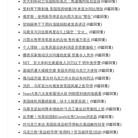
意大利和荷兰等国纷纷表态：将逮捕内塔尼亚胡
(0篇回复)
受利率下降刺激 美国现房销量3年来首次同比增加
(0篇回复)
俄罗斯：使用新导弹是在向西方发出“警告”
(0篇回复)
贺锦丽将于下周向顶级捐助者发表讲话
(0篇回复)
马斯克与贝佐斯再度在X上隔空「交火」
(0篇回复)
川普出售带亲笔签名的吉他 售价逾万美元
(0篇回复)
个人理财：出售房屋后的利润是否需要缴税？
(0篇回复)
哪类买家推动沃尔玛蓬勃发展 答案令人意外
(0篇回复)
MIT、宾大本科生家庭收入20万以下 明年免学费
(0篇回复)
基辅恐遭大规模空袭 美国关闭驻乌克兰大使馆
(0篇回复)
俄乌战升级 普京对乌克兰停火协议有何想法
(0篇回复)
消息：乌军首次向俄发射英国风暴之影导弹
(0篇回复)
SpaceX第六次发射最强火箭 特朗普到德州场观看
(0篇回复)
美国移民局重磅新规：绿卡入籍更容易！
(0篇回复)
马斯克是如何降本增效的?X员工被迫自带厕纸上班
(0篇回复)
反垄断！传美拟强制Google出售Chrome浏览器
(0篇回复)
对乌克兰来说 美国批准远程导弹标志着战略性转变
(0篇回复)
乌克兰祭“美远程导弹”有用吗？官员揭拜登2目的
(0篇回复)