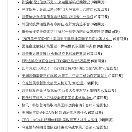
诈骗电话短信接不完？ 来电区域码或助辨识
(0篇回复)
泽连斯基：开战以来已有4.3万乌克兰士兵阵亡
(0篇回复)
川普称计划遣返所有非法移民 取消出生公民权
(0篇回复)
韩国总统尹锡悦将有序卸任 在野党穷追不舍
(0篇回复)
俄外长接受美媒体访问 称尽一切努力防止爆发核冲突
(0篇回复)
“20万美元买爱情”？美国男子娶菲律宾妻子后面对家人尖...
(0篇回复)
罢免案遭抵制未能通过，尹锡悦表示愿提前离职
(0篇回复)
川普重返世界舞台 会晤马克龙和泽连斯基
(0篇回复)
FBI追捕枪杀联合健保CEO嫌犯 悬赏5万美元
(0篇回复)
四年蒸发1500亿！一心想救英特尔的他却自陷“泥潭”
(0篇回复)
美国蓝领富豪正在崛起 水管工、空调工成为百万富翁！
(0篇回复)
乌克兰展示新型火箭无人机可飞700公里
(0篇回复)
川普拍板任命马斯克亲信 凸显大金主对华府影响力
(0篇回复)
现代纣王妲己？尹锡悦老婆丑闻多多终拖垮他
(0篇回复)
快讯：特朗普可能取消美国邮政的电动车合约
(0篇回复)
美国房主协会HOA兴起 对购房者意味什么
(0篇回复)
CBO：ACA补贴明年到期 美数百万人将失去医保
(0篇回复)
乌克兰与特朗普团队就结束俄乌战争展开会谈
(0篇回复)