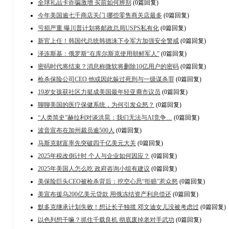
全球礼品卡诈骗激增 买前如何辨别
(0篇回复)
今年美国逾七千商店关门 哪些零售商关店最多
(0篇回复)
亏损严重 曝川普计划将邮政总局USPS私有化
(0篇回复)
新官上任！韩国代总统韩德洙下令军方加强安全警戒
(0篇回复)
泽连斯基：俄罗斯“在库尔斯克使用朝鲜军人”
(0篇回复)
密码时代将结束？消息称微软将删除10亿用户的密码
(0篇回复)
枪杀保险公司CEO 他或因此躲过死刑与一级谋杀罪
(0篇回复)
19岁女孩获社区力挺成美国最年轻亚裔市议员
(0篇回复)
聊聊美国的医疗保健系统，为何引发众怒？
(0篇回复)
“人类简史”赫拉利对谈洪晃：我们无法与AI竞争…
(0篇回复)
波音宣布在加州裁员逾500人
(0篇回复)
马斯克财富率先突破四千亿美元大关
(0篇回复)
2025年税改倒计时 个人与企业如何因应？
(0篇回复)
2025年美国人怎么吃 政府咨询小组有建议
(0篇回复)
美保险巨头CEO被枪杀背后：挖空心思“拒赔”惹众怒
(0篇回复)
美宣布援乌200亿美元贷款 用俄冻结资产利息偿还
(0篇回复)
默多克继承计划失败！想让长子独揽 邓文迪女儿没被考虑过
(0篇回复)
以色列想干嘛？抓住千载良机 彻底废掉老对手武功
(0篇回复)