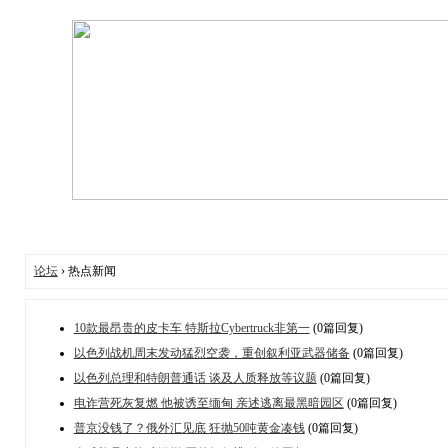
论坛
› 热点新闻
10款最昂贵的皮卡车 特斯拉Cybertruck非第一
(0篇回复)
以色列战机周末发动猛烈空袭，重创叙利亚武器储备
(0篇回复)
以色列总理和特朗普通话 谈及人质释放等议题
(0篇回复)
电诈营死灰复燃 他被诱至缅甸 亲述逃离最黑暗园区
(0篇回复)
普京没钱了？俄外汇见底 狂抛50吨黄金凑钱
(0篇回复)