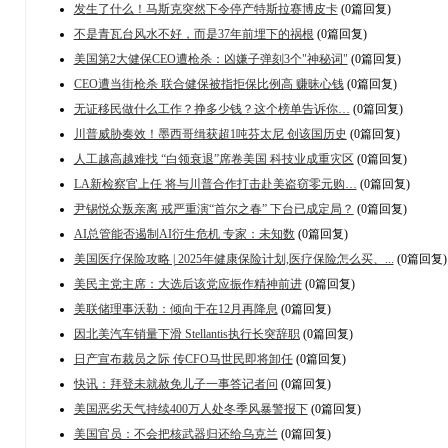
发生了什么！马斯克突然下令停产特斯拉赛博皮卡
(0篇回复)
不是青瓦台风水不好，而是37年前埋下的祸根
(0篇回复)
美国第2大健保CEO遭枪杀：凶嫌子弹刻3个"神秘词"
(0篇回复)
CEO遭当街枪杀 联合健保被指拒保比例高 赚昧心钱
(0篇回复)
无证移民做什么工作？挣多少钱？这个榜单告诉你…
(0篇回复)
川普威胁奏效！墨西哥缉获超1吨芬太尼 创该国历史
(0篇回复)
人工越高越难找 “白领衰退”席卷美国 科技业成重灾区
(0篇回复)
LA新检察官上任 将与川普合作打击赴美盗窃零元购…
(0篇回复)
尹锡悦众叛亲离 戒严重演“首尔之春” 下台已成定局？
(0篇回复)
AI总管能否遏制AI衍生危机 专家：未知数
(0篇回复)
美国医疗保险攻略 | 2025年健康保险计划,医疗保险怎么买、...
(0篇回复)
美民主党主席：大选后该党应振作精神前进
(0篇回复)
美联储理事沃勒：倾向于在12月再降息
(0篇回复)
因北美汽车销量下滑 Stellantis执行长突辞职
(0篇回复)
日产宣布裁员之际 传CFO马世民即将卸任
(0篇回复)
快讯：拜登未就赦免儿子一事答记者问
(0篇回复)
美国恶劣天气持续400万人处冬季风暴警报下
(0篇回复)
美国官员：不会把核武器归还给乌克兰
(0篇回复)