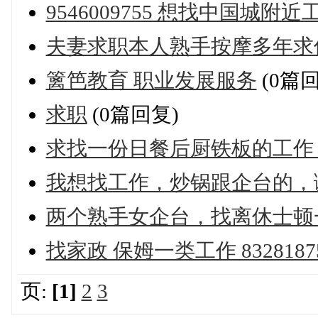
9546009755 想找中国城附
夫妻求职本人熟手按摩多年求
篱笆教育 职业发展服务
(0篇回
求职
(0篇回复)
求找一份日餐后厨铁板的工作
我想找工作，炒锅跟企台的，谢谢3
两个熟手女企台，找离休士顿一到
找家政 保姆一类工作 832818
页:
[1]
2
3