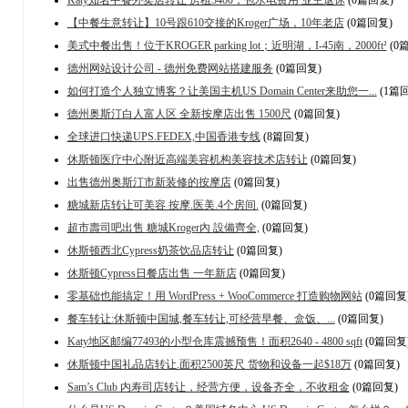
【中餐生意转让】10号跟610交接的Kroger广场，10年老店
(0篇回复)
美式中餐出售！位于KROGER parking lot；近明湖，I-45南，2000ft²
(0
德州网站设计公司 - 德州免费网站搭建服务
(0篇回复)
如何打造个人独立博客？让美国主机US Domain Center来助您一...
(1篇
德州奥斯汀白人富人区 全新按摩店出售 1500尺
(0篇回复)
全球进口快递UPS.FEDEX,中国香港专线
(8篇回复)
休斯顿医疗中心附近高端美容机构美容技术店转让
(0篇回复)
出售德州奥斯汀市新装修的按摩店
(0篇回复)
糖城新店转让可美容 按摩.医美.4个房间.
(0篇回复)
超市壽司吧出售 糖城Kroger內 設備齊全,
(0篇回复)
休斯顿西北Cypress奶茶饮品店转让
(0篇回复)
休斯顿Cypress日餐店出售 一年新店
(0篇回复)
零基础也能搞定！用 WordPress + WooCommerce 打造购物网站
(0篇回复
餐车转让:休斯顿中国城,餐车转让,可经营早餐、盒饭、...
(0篇回复)
Katy地区邮编77493的小型仓库震撼预售！面积2640 - 4800 sqft
(0篇回复
休斯顿中国礼品店转让.面积2500英尺 货物和设备一起$18万
(0篇回复)
Sam’s Club 内寿司店转让，经营方便，设备齐全，不收租金
(0篇回复)