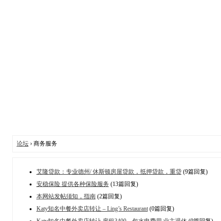
论坛
› 商务服务
艾隆贷款：专业德州/ 休斯顿房屋贷款，抵押贷款，重贷
(9篇回复)
安稳保险 提供各种保险服务
(13篇回复)
本网站发帖须知，指南
(2篇回复)
Katy知名中餐外卖店转让 – Ling’s Restaurant
(0篇回复)
Katy知名中餐外卖店转让 房租3400，包水电费用 业主退休
(0篇回复)