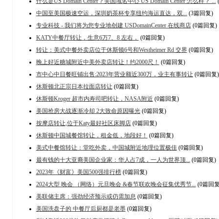
什么是US Domain Center？美国域名中心 US Domain Center 怎么样？ ...
中国至美国极速空运，深圳奶茶杯专享纽约海运直达，双...
(3篇回复)
专业科技 - 我们将为您专业地创建 USDomainCenter 在线商店
(0篇回复)
KATY中餐厅转让，生意6万7、8 左右，
(0篇回复)
转让：美式中餐外卖店位于休斯顿6号和Westheimer Rd 交界
(0篇回复)
晚上好近糖城附近中美外卖店转让！约2000尺！
(0篇回复)
市中心中日餐旺铺出售:2023年营业额近300万，业主有事转让
(0篇回复)
休斯顿北正宗日本拉面店转让
(0篇回复)
休斯顿Kroger 超市内寿司吧转让，NASA附近
(0篇回复)
美国抢房大战逐渐冷却 2大致命原因曝光
(0篇回复)
按摩店转让,位于Katy最好社区床脚店
(0篇回复)
休斯顿中国城餐馆转让，租金低，地段好！
(0篇回复)
美式中餐馆转让：堂吃外卖，中国城附近地理位置极佳
(0篇回复)
最有钱的十大亚裔美国企业家：华人占7成，一人为世界顶...
(0篇回复)
2023年《财富》美国500强排行榜
(0篇回复)
2024大型 晚会 （网络）元旦晚会 &春节联欢晚会征集优秀节...
(0篇回复
美联储主席：强劲经济预示或仍需加息
(0篇回复)
美国洗盘子的 中餐厅后厨都是老墨
(0篇回复)