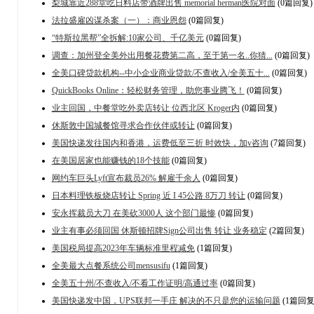
梨城靠近288堂吃日料店带酒牌出售 memorial herman医院对面
(0篇回复)
法拉盛雇凶谋杀案（一）：商业恩怨
(0篇回复)
“特斯拉黑帮”全拆解:10家公司、千亿美元
(0篇回复)
调查：加州登全美外出用餐花费第二高，至于第一名..你猜...
(0篇回复)
全美口碑贷款机构--中小企业商业贷款/不查收入/全美五十...
(0篇回复)
QuickBooks Online：轻松财务管理，助您事业腾飞！
(0篇回复)
业主回国，中餐堂吃外卖店转让 位西北区 Kroger内
(0篇回复)
休斯敦中国城餐馆寻求合作伙伴或转让
(0篇回复)
美国快递发往国内和香港，运费低至三折 时效快，加v咨询
(7篇回复)
在美国居家也能赚钱的18个技能
(0篇回复)
网约车巨头Lyft宣布裁员26% 解雇千余人
(0篇回复)
日本料理铁板烧店转让 Spring 近 I 45公路 8万刀 转让
(0篇回复)
安永挥裁员大刀 在美砍3000人 这个部门最惨
(0篇回复)
业主有事必须回国 休斯顿招牌Sign公司出售 转让 业务稳定
(2篇回复)
美国税局提高2023年车辆标准里程减免
(1篇回复)
全美最大点餐系统公司mensusifu
(1篇回复)
全美五十州/不查收入/不看工作证明/高通过率
(0篇回复)
美国快递发中国，UPS联邦一手庄 解决的不只是您的运输问题
(1篇回复