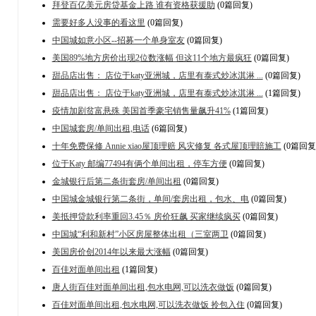
拜登百亿美元房贷基金上路 谁有资格获援助
(0篇回复)
需要好多人没事的看这里
(0篇回复)
中国城如意小区--招募一个单身室友
(0篇回复)
美国89%地方房价出现2位数涨幅 但这11个地方最疯狂
(0篇回复)
甜品店️出售： 店位于katy亚洲城，店里有泰式炒冰淇淋 ...
(0篇回复)
甜品店️出售： 店位于katy亚洲城，店里有泰式炒冰淇淋 ...
(1篇回复)
疫情加剧贫富悬殊 美国首季豪宅销售量飙升41%
(1篇回复)
中国城套房/单间出租,电话
(6篇回复)
十年免费保修 Annie xiao屋顶理赔 风灾修复 各式屋顶理賠施工
(0篇回复
位于Katy 邮编77494有俩个单间出租，停车方便
(0篇回复)
金城银行后第二条街套房/单间出租
(0篇回复)
中国城金城银行第二条街，单间/套房出租，包水、电
(0篇回复)
美抵押贷款利率重回3.45％ 房价狂飙 买家继续疯买
(0篇回复)
中国城“利和新村”小区房屋整体出租（三室两卫
(0篇回复)
美国房价创2014年以来最大涨幅
(0篇回复)
百佳对面单间出租
(1篇回复)
唐人街百佳对面单间出租,包水电网,可以洗衣做饭
(0篇回复)
百佳对面单间出租,包水电网,可以洗衣做饭 拎包入住
(0篇回复)