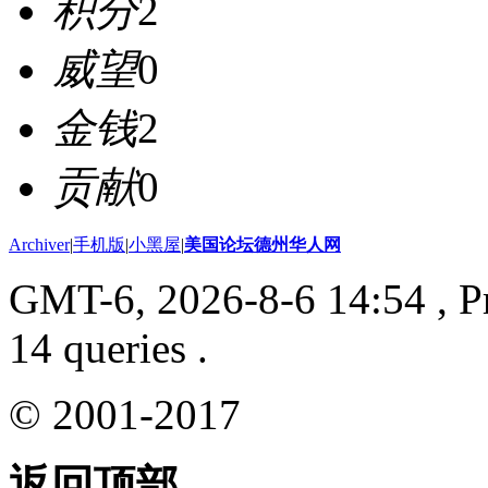
积分
2
威望
0
金钱
2
贡献
0
Archiver
|
手机版
|
小黑屋
|
美国论坛德州华人网
GMT-6, 2026-8-6 14:54
, P
14 queries .
© 2001-2017
返回顶部