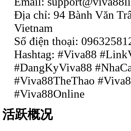
Email: support@viva88l
Địa chỉ: 94 Bành Văn Tr
Vietnam
Số điện thoại: 09632581
Hashtag: #Viva88 #Lin
#DangKyViva88 #NhaCa
#Viva88TheThao #Viva
#Viva88Online
活跃概况