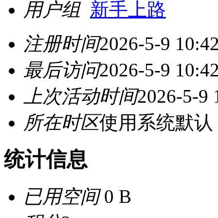
用户组
新手上路
注册时间
2026-5-9 10:4
最后访问
2026-5-9 10:4
上次活动时间
2026-5-9 
所在时区
使用系统默认
统计信息
已用空间
0 B