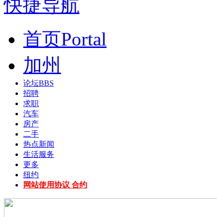
快捷导航
首页
Portal
加州
论坛
BBS
招聘
求职
汽车
房产
二手
热点新闻
生活服务
更多
纽约
网站使用协议 合约