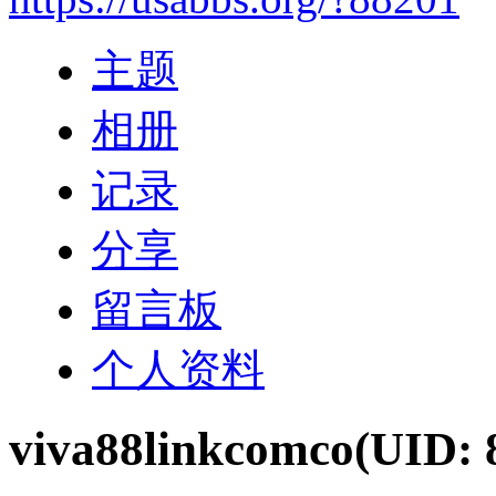
主题
相册
记录
分享
留言板
个人资料
viva88linkcomco
(UID: 