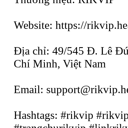
Website: https://rikvip.he
Địa chỉ: 49/545 Đ. Lê 
Chí Minh, Việt Nam
Email: support@rikvip.h
Hashtags: #rikvip #rikv
#trangchurikvip #linkrik