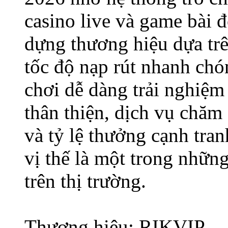
casino live và game bài 
dựng thương hiệu dựa trê
tốc độ nạp rút nhanh chó
chơi dễ dàng trải nghiệm
thân thiện, dịch vụ chă
và tỷ lệ thưởng cạnh tra
vị thế là một trong nhữ
trên thị trường.
Thương hiệu: RIKVIP