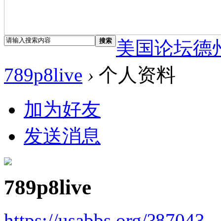
搜索
美国论坛德
789p8live
›
个人资料
加为好友
发送消息
789p8live
https://usabbs.org/?87043