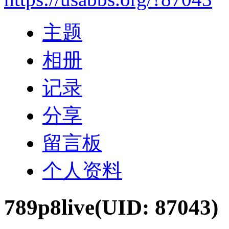
主题
相册
记录
分享
留言板
个人资料
789p8live
(UID: 87043)