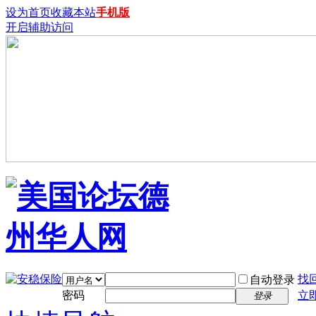
设为首页
收藏本站
手机版
开启辅助访问
找
自动登录
密码
立
登录