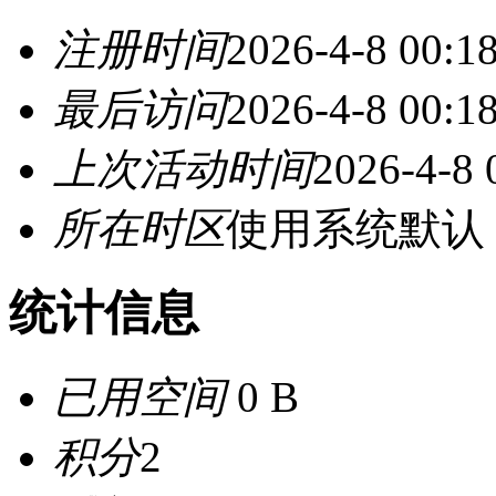
注册时间
2026-4-8 00:1
最后访问
2026-4-8 00:1
上次活动时间
2026-4-8 
所在时区
使用系统默认
统计信息
已用空间
0 B
积分
2