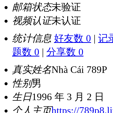
邮箱状态
未验证
视频认证
未认证
统计信息
好友数 0
|
记录
题数 0
|
分享数 0
真实姓名
Nhà Cái 789P
性别
男
生日
1996 年 3 月 2 日
个人主页
https://789p8.l