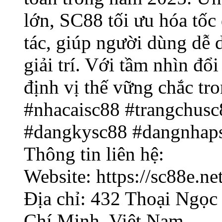
lớn, SC88 tối ưu hóa tốc
tác, giúp người dùng dễ d
giải trí. Với tầm nhìn đổ
định vị thế vững chắc tro
#nhacaisc88 #trangchusc
#dangkysc88 #dangnhap
Thông tin liên hệ:
Website: https://sc88e.net
Địa chỉ: 432 Thoại Ngọc
Chí Minh, Việt Nam