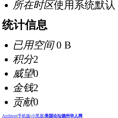
所在时区
使用系统默认
统计信息
已用空间
0 B
积分
2
威望
0
金钱
2
贡献
0
Archiver
|
手机版
|
小黑屋
|
美国论坛德州华人网