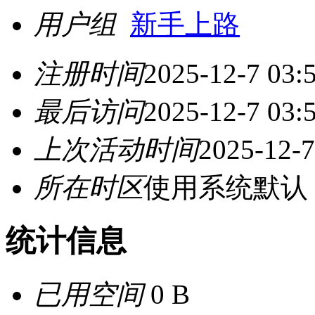
用户组
新手上路
注册时间
2025-12-7 03:
最后访问
2025-12-7 03:
上次活动时间
2025-12-7
所在时区
使用系统默认
统计信息
已用空间
0 B