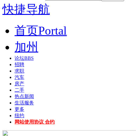
快捷导航
首页
Portal
加州
论坛
BBS
招聘
求职
汽车
房产
二手
热点新闻
生活服务
更多
纽约
网站使用协议 合约