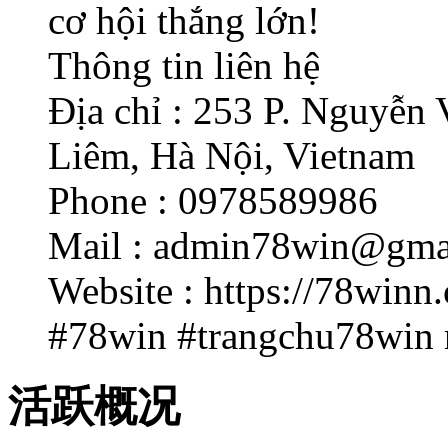
cơ hội thắng lớn!
Thông tin liên hệ
Địa chỉ : 253 P. Nguyễn
Liêm, Hà Nội, Vietnam
Phone : 0978589986
Mail : admin78win@gma
Website : https://78winn.
#78win #trangchu78win 
活跃概况