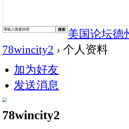
搜索
美国论坛德
78wincity2
›
个人资料
加为好友
发送消息
78wincity2