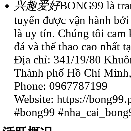
兴趣爱好
BONG99 là tran
tuyến được vận hành bởi
là uy tín. Chúng tôi cam
đá và thể thao cao nhất t
Địa chỉ: 341/19/80 Khuô
Thành phố Hồ Chí Minh,
Phone: 0967787199
Website: https://bong99.
#bong99 #nha_cai_bong