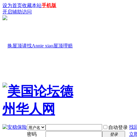
设为首页
收藏本站
手机版
开启辅助访问
找
自动登录
密码
立
登录