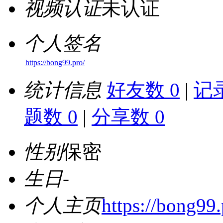
视频认证
未认证
个人签名
https://bong99.pro/
统计信息
好友数 0
|
记录
题数 0
|
分享数 0
性别
保密
生日
-
个人主页
https://bong99.