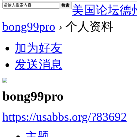
搜索
美国论坛德
bong99pro
›
个人资料
加为好友
发送消息
bong99pro
https://usabbs.org/?83692
主题