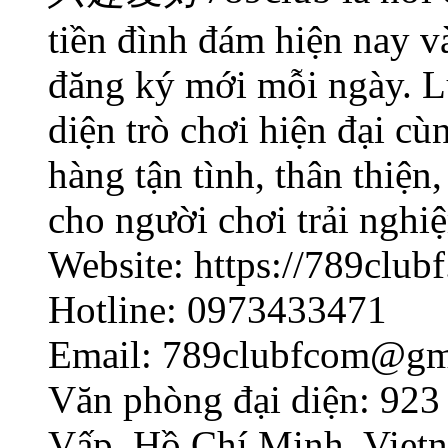
tiền đình đám hiện nay v
đăng ký mới mỗi ngày. Lu
diện trò chơi hiện đại c
hàng tận tình, thân thiệ
cho người chơi trải nghiệ
Website: https://789club
Hotline: 0973433471
Email: 789clubfcom@gm
Văn phòng đại diện: 923
Vấp, Hồ Chí Minh, Viet