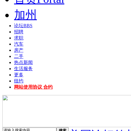
加州
论坛
BBS
招聘
求职
汽车
房产
二手
热点新闻
生活服务
更多
纽约
网站使用协议 合约
搜索