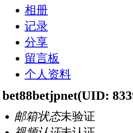
相册
记录
分享
留言板
个人资料
bet88betjpnet
(UID: 833
邮箱状态
未验证
视频认证
未认证