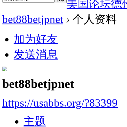
美国论坛德
bet88betjpnet
›
个人资料
加为好友
发送消息
bet88betjpnet
https://usabbs.org/?83399
主题