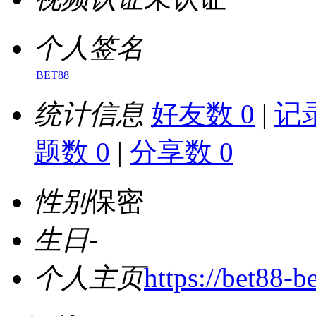
个人签名
BET88
统计信息
好友数 0
|
记录
题数 0
|
分享数 0
性别
保密
生日
-
个人主页
https://bet88-be