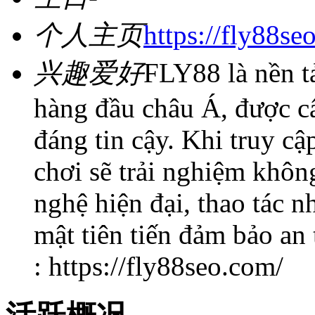
个人主页
https://fly88se
兴趣爱好
FLY88 là nền t
hàng đầu châu Á, được c
đáng tin cậy. Khi truy c
chơi sẽ trải nghiệm không
nghệ hiện đại, thao tác 
mật tiên tiến đảm bảo an 
: https://fly88seo.com/