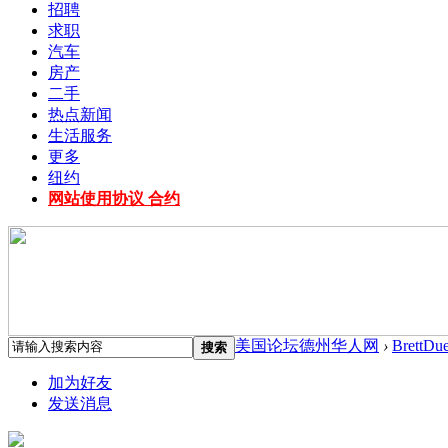
招聘
求职
汽车
房产
二手
热点新闻
生活服务
更多
纽约
网站使用协议 合约
美国论坛德州华人网
›
BrettDue
搜索
加为好友
发送消息