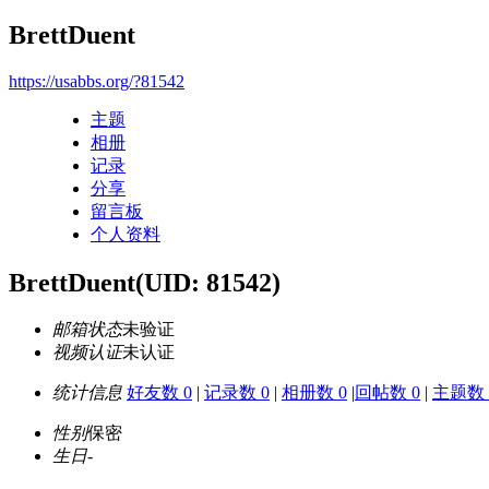
BrettDuent
https://usabbs.org/?81542
主题
相册
记录
分享
留言板
个人资料
BrettDuent
(UID: 81542)
邮箱状态
未验证
视频认证
未认证
统计信息
好友数 0
|
记录数 0
|
相册数 0
|
回帖数 0
|
主题数 
性别
保密
生日
-