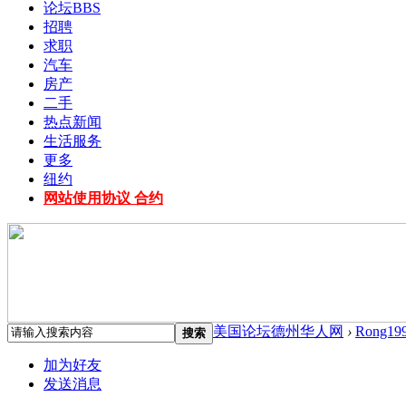
论坛
BBS
招聘
求职
汽车
房产
二手
热点新闻
生活服务
更多
纽约
网站使用协议 合约
美国论坛德州华人网
›
Rong19
搜索
加为好友
发送消息