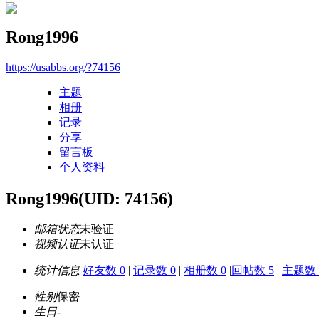
Rong1996
https://usabbs.org/?74156
主题
相册
记录
分享
留言板
个人资料
Rong1996
(UID: 74156)
邮箱状态
未验证
视频认证
未认证
统计信息
好友数 0
|
记录数 0
|
相册数 0
|
回帖数 5
|
主题数 
性别
保密
生日
-