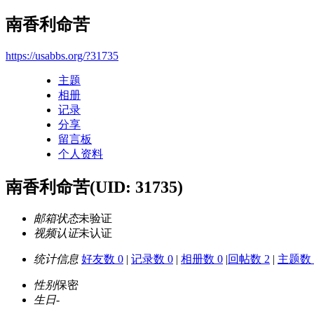
南香利命苦
https://usabbs.org/?31735
主题
相册
记录
分享
留言板
个人资料
南香利命苦
(UID: 31735)
邮箱状态
未验证
视频认证
未认证
统计信息
好友数 0
|
记录数 0
|
相册数 0
|
回帖数 2
|
主题数 
性别
保密
生日
-